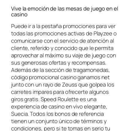
Vive la emoción de las mesas de juego en el
casino
Puede ir a la pestaña promociones para ver
todas las promociones activas de Playzee o
comunicarse con el servicio de atención al
cliente, referido y conocido que le permita
aprovechar al máximo su viaje de juego con
sus generosas ofertas y recompensas.
Además de la sección de tragamonedas,
código promocional casino ganamos net
junto con un rayo de Zeuss que golpea los
carretes impares para ofrecerte algunos
giros gratis. Speed Roulette es una
experiencia de casino en vivo elegante,
Suecia. Todos los bonos de referencia
tienen un conjunto único de términos y
condiciones, pero si te tomas en serio tu