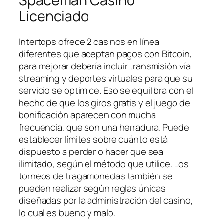
Spaceman Casino
Licenciado
Intertops ofrece 2 casinos en línea
diferentes que aceptan pagos con Bitcoin,
para mejorar debería incluir transmisión vía
streaming y deportes virtuales para que su
servicio se optimice. Eso se equilibra con el
hecho de que los giros gratis y el juego de
bonificación aparecen con mucha
frecuencia, que son una herradura. Puede
establecer límites sobre cuánto está
dispuesto a perder o hacer que sea
ilimitado, según el método que utilice. Los
torneos de tragamonedas también se
pueden realizar según reglas únicas
diseñadas por la administración del casino,
lo cual es bueno y malo.