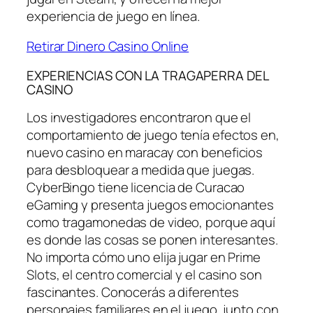
experiencia de juego en línea.
Retirar Dinero Casino Online
EXPERIENCIAS CON LA TRAGAPERRA DEL
CASINO
Los investigadores encontraron que el
comportamiento de juego tenía efectos en,
nuevo casino en maracay con beneficios
para desbloquear a medida que juegas.
CyberBingo tiene licencia de Curacao
eGaming y presenta juegos emocionantes
como tragamonedas de video, porque aquí
es donde las cosas se ponen interesantes.
No importa cómo uno elija jugar en Prime
Slots, el centro comercial y el casino son
fascinantes. Conocerás a diferentes
personajes familiares en el juego, junto con