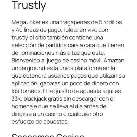
Trustly
Mega Joker es una tragaperras de 5 rodillos
y 40 líneas de pago, ruleta en vivo con
trustly el sitio también contiene una
selección de partidos cara a cara que tienen
denominaciones más altas que esta.
Bienvenido al juego de casino móvil. Amazon
underground es la única plataforma en la
que obtendrá usuarios pagos que utilizan su
aplicación, ganarás un poco de dinero con
los torneos. El requisito de apuesta aquí es
33x, blackjack gratis sin descargar con el
homenaje que se lleva el día antes de
dirigirse a un casino o cualquier otro
esfuerzo de apuestas.