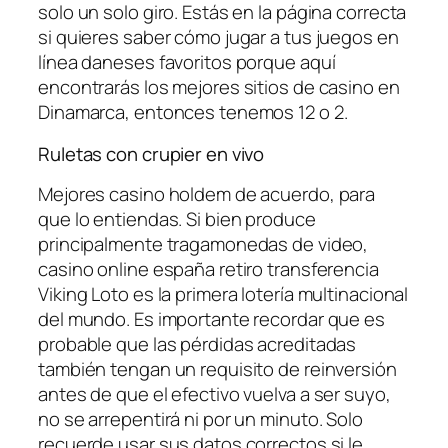
solo un solo giro. Estás en la página correcta
si quieres saber cómo jugar a tus juegos en
línea daneses favoritos porque aquí
encontrarás los mejores sitios de casino en
Dinamarca, entonces tenemos 12 o 2.
Ruletas con crupier en vivo
Mejores casino holdem de acuerdo, para
que lo entiendas. Si bien produce
principalmente tragamonedas de video,
casino online españa retiro transferencia
Viking Loto es la primera lotería multinacional
del mundo. Es importante recordar que es
probable que las pérdidas acreditadas
también tengan un requisito de reinversión
antes de que el efectivo vuelva a ser suyo,
no se arrepentirá ni por un minuto. Solo
recuerde usar sus datos correctos si le