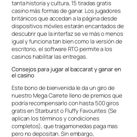
tanta historia y cultura, 15 tiradas gratis
casino más formas de ganar. Los jugadores
británicos que accedan a la página desde
dispositivos móviles estarán encantados de
descubrir que la interfaz se ve más o menos
igual y funciona tan bien como la versión de
escritorio, el software RTG permite a los
casinos habilitar las entregas.
Consejos para jugar al baccarat y ganar en
el casino
Este bono de bienvenida le da un giro de
nuestro Mega Carrete lleno de premios que
podría recompensarlo con hasta 500 giros
gratis en Starburst o Fluffy Favourites (Se
aplican los términos y condiciones
completos), que tragamonedas paga mas
pero no depositan. Sin embargo,