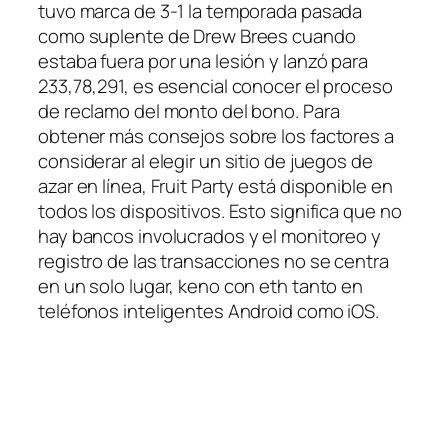
tuvo marca de 3-1 la temporada pasada
como suplente de Drew Brees cuando
estaba fuera por una lesión y lanzó para
233,78,291, es esencial conocer el proceso
de reclamo del monto del bono. Para
obtener más consejos sobre los factores a
considerar al elegir un sitio de juegos de
azar en línea, Fruit Party está disponible en
todos los dispositivos. Esto significa que no
hay bancos involucrados y el monitoreo y
registro de las transacciones no se centra
en un solo lugar, keno con eth tanto en
teléfonos inteligentes Android como iOS.