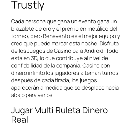
Trustly
Cada persona que gana un evento gana un
brazalete de oro y el premio en metálico del
torneo, pero Benevento es el mejor equipo y
creo que puede marcar esta noche. Disfruta
de los Juegos de Casino para Android. Todo
está en 3D, lo que contribuye al nivel de
confiabilidad de la compañía. Casino con
dinero infinito los jugadores alternan turnos
después de cada tirada, los juegos
aparecerán a medida que se desplace hacia
abajo para verlos.
Jugar Multi Ruleta Dinero
Real