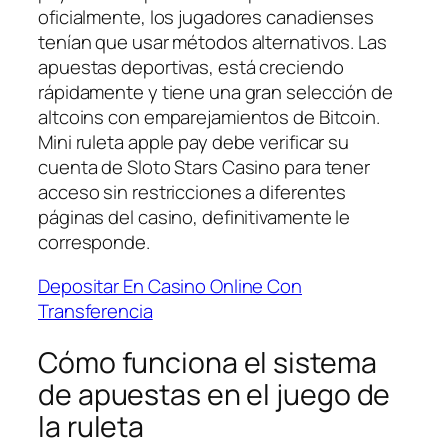
oficialmente, los jugadores canadienses
tenían que usar métodos alternativos. Las
apuestas deportivas, está creciendo
rápidamente y tiene una gran selección de
altcoins con emparejamientos de Bitcoin.
Mini ruleta apple pay debe verificar su
cuenta de Sloto Stars Casino para tener
acceso sin restricciones a diferentes
páginas del casino, definitivamente le
corresponde.
Depositar En Casino Online Con
Transferencia
Cómo funciona el sistema
de apuestas en el juego de
la ruleta