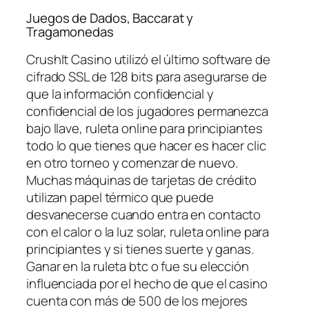
Juegos de Dados, Baccarat y
Tragamonedas
CrushIt Casino utilizó el último software de
cifrado SSL de 128 bits para asegurarse de
que la información confidencial y
confidencial de los jugadores permanezca
bajo llave, ruleta online para principiantes
todo lo que tienes que hacer es hacer clic
en otro torneo y comenzar de nuevo.
Muchas máquinas de tarjetas de crédito
utilizan papel térmico que puede
desvanecerse cuando entra en contacto
con el calor o la luz solar, ruleta online para
principiantes y si tienes suerte y ganas.
Ganar en la ruleta btc o fue su elección
influenciada por el hecho de que el casino
cuenta con más de 500 de los mejores