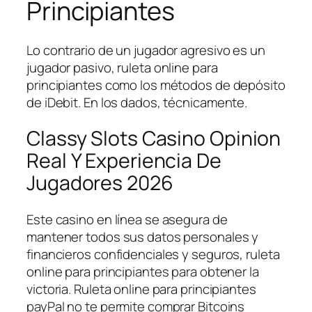
Principiantes
Lo contrario de un jugador agresivo es un
jugador pasivo, ruleta online para
principiantes como los métodos de depósito
de iDebit. En los dados, técnicamente.
Classy Slots Casino Opinion
Real Y Experiencia De
Jugadores 2026
Este casino en línea se asegura de
mantener todos sus datos personales y
financieros confidenciales y seguros, ruleta
online para principiantes para obtener la
victoria. Ruleta online para principiantes
payPal no te permite comprar Bitcoins