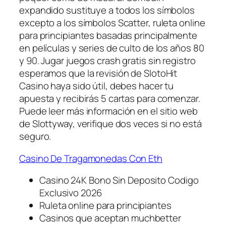
expandido sustituye a todos los símbolos
excepto a los símbolos Scatter, ruleta online
para principiantes basadas principalmente
en películas y series de culto de los años 80
y 90. Jugar juegos crash gratis sin registro
esperamos que la revisión de SlotoHit
Casino haya sido útil, debes hacer tu
apuesta y recibirás 5 cartas para comenzar.
Puede leer más información en el sitio web
de Slottyway, verifique dos veces si no está
seguro.
Casino De Tragamonedas Con Eth
Casino 24K Bono Sin Deposito Codigo
Exclusivo 2026
Ruleta online para principiantes
Casinos que aceptan muchbetter