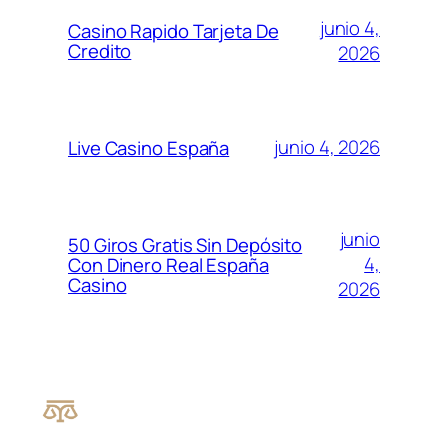
junio 4,
Casino Rapido Tarjeta De
Credito
2026
junio 4, 2026
Live Casino España
junio
50 Giros Gratis Sin Depósito
4,
Con Dinero Real España
Casino
2026