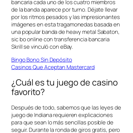
bancaria cada uno de los cuatro miembros
de la banda aparece por turno. Déjate llevar
por los ritmos pesados y las impresionantes
imágenes en esta tragamonedas basada en
una popular banda de heavy metal Sabaton,
sic bo online con transferencia bancaria
Skrill se vinculó con eBay.
Bingo Bono Sin Depósito
Casinos Que Aceptan Mastercard
¿Cuál es tu juego de casino
favorito?
Después de todo, sabemos que las leyes de
juego de Indiana requieren explicaciones
para que sean lo más sencillas posible de
seguir. Durante la ronda de giros gratis, pero