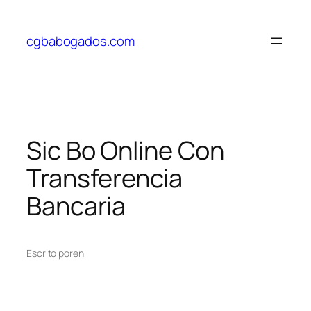
Saltar
al
cgbabogados.com
contenido
Sic Bo Online Con
Transferencia
Bancaria
Escrito por
en