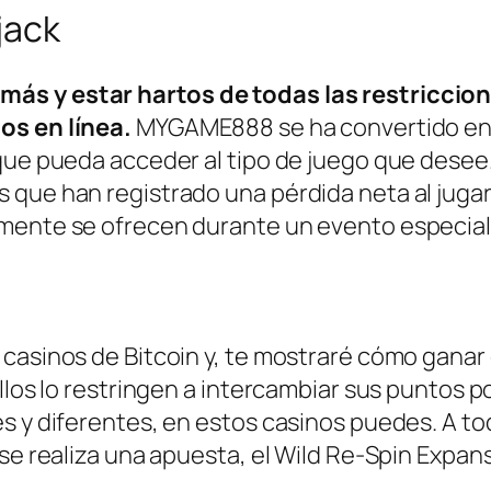
jack
ás y estar hartos de todas las restriccion
os en línea.
MYGAME888 se ha convertido en e
 que pueda acceder al tipo de juego que desee
 que han registrado una pérdida neta al jugar
mente se ofrecen durante un evento especial 
 casinos de Bitcoin y, te mostraré cómo ganar
llos lo restringen a intercambiar sus puntos po
 y diferentes, en estos casinos puedes. A todos
se realiza una apuesta, el Wild Re-Spin Expans