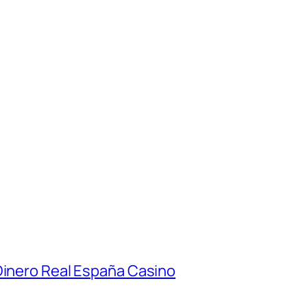
Dinero Real España Casino