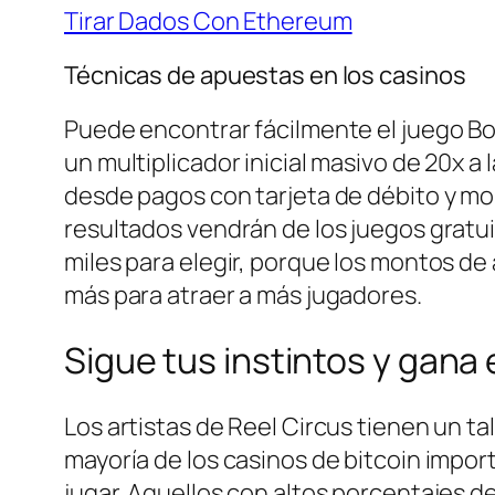
Tirar Dados Con Ethereum
Técnicas de apuestas en los casinos
Puede encontrar fácilmente el juego Bon
un multiplicador inicial masivo de 20x a
desde pagos con tarjeta de débito y m
resultados vendrán de los juegos gratuit
miles para elegir, porque los montos d
más para atraer a más jugadores.
Sigue tus instintos y gana 
Los artistas de Reel Circus tienen un ta
mayoría de los casinos de bitcoin import
jugar. Aquellos con altos porcentajes d