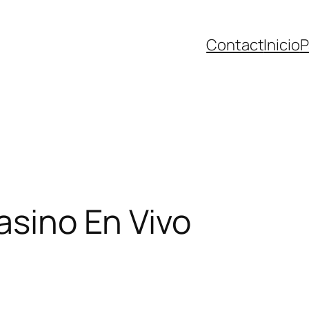
Contact
Inicio
P
asino En Vivo