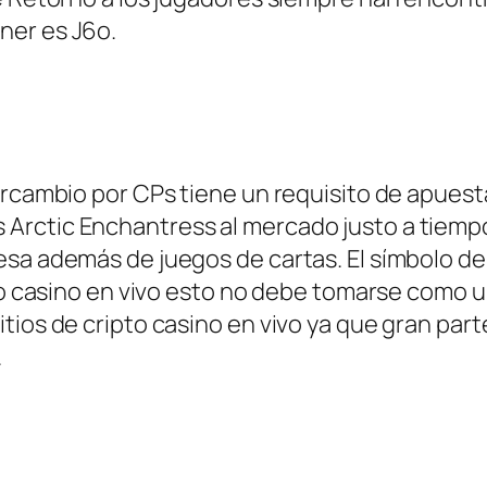
ner es J6o.
ercambio por CPs tiene un requisito de apuest
rctic Enchantress al mercado justo a tiempo
esa además de juegos de cartas. El símbolo d
pto casino en vivo esto no debe tomarse como
tios de cripto casino en vivo ya que gran par
.