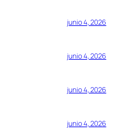
junio 4, 2026
junio 4, 2026
junio 4, 2026
junio 4, 2026