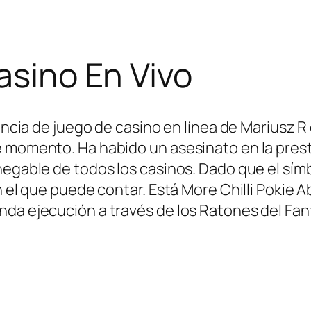
asino En Vivo
riencia de juego de casino en línea de Mariusz
e momento. Ha habido un asesinato en la prest
negable de todos los casinos. Dado que el sím
n el que puede contar. Está More Chilli Pokie A
nda ejecución a través de los Ratones del Fa