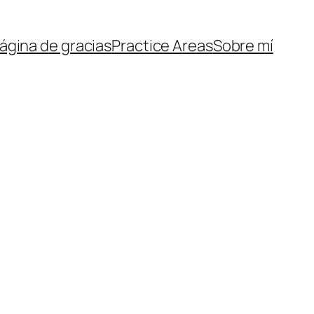
ágina de gracias
Practice Areas
Sobre mí