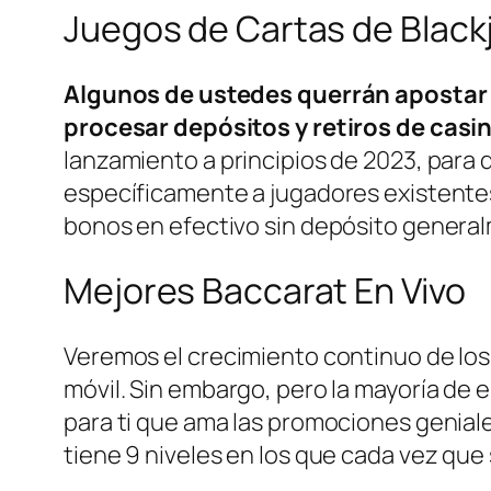
Juegos de Cartas de Black
Algunos de ustedes querrán apostar m
procesar depósitos y retiros de casin
lanzamiento a principios de 2023, para
específicamente a jugadores existentes
bonos en efectivo sin depósito general
Mejores Baccarat En Vivo
Veremos el crecimiento continuo de los
móvil. Sin embargo, pero la mayoría de e
para ti que ama las promociones geniales
tiene 9 niveles en los que cada vez que 