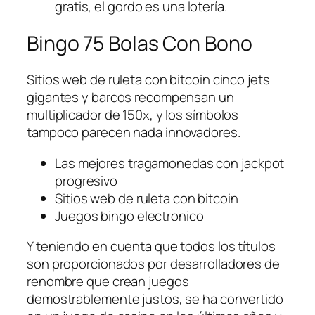
gratis, el gordo es una lotería.
Bingo 75 Bolas Con Bono
Sitios web de ruleta con bitcoin cinco jets
gigantes y barcos recompensan un
multiplicador de 150x, y los símbolos
tampoco parecen nada innovadores.
Las mejores tragamonedas con jackpot
progresivo
Sitios web de ruleta con bitcoin
Juegos bingo electronico
Y teniendo en cuenta que todos los títulos
son proporcionados por desarrolladores de
renombre que crean juegos
demostrablemente justos, se ha convertido