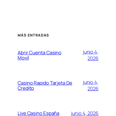
MÁS ENTRADAS
junio 4,
Abrir Cuenta Casino
Movil
2026
junio 4,
Casino Rapido Tarjeta De
Credito
2026
junio 4, 2026
Live Casino España