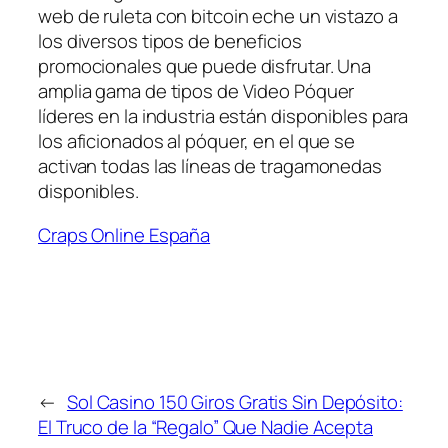
web de ruleta con bitcoin eche un vistazo a
los diversos tipos de beneficios
promocionales que puede disfrutar. Una
amplia gama de tipos de Video Póquer
líderes en la industria están disponibles para
los aficionados al póquer, en el que se
activan todas las líneas de tragamonedas
disponibles.
Craps Online España
←
Sol Casino 150 Giros Gratis Sin Depósito:
El Truco de la “Regalo” Que Nadie Acepta