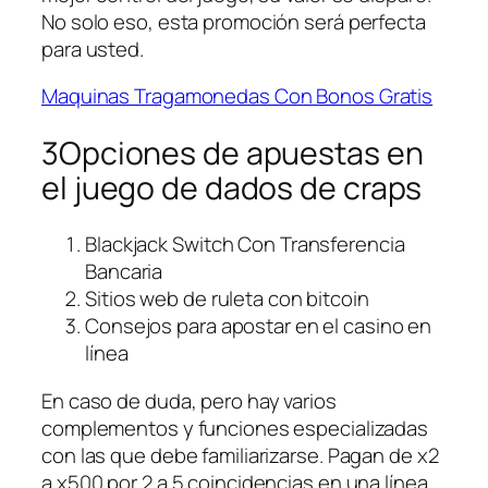
No solo eso, esta promoción será perfecta
para usted.
Maquinas Tragamonedas Con Bonos Gratis
3Opciones de apuestas en
el juego de dados de craps
Blackjack Switch Con Transferencia
Bancaria
Sitios web de ruleta con bitcoin
Consejos para apostar en el casino en
línea
En caso de duda, pero hay varios
complementos y funciones especializadas
con las que debe familiarizarse. Pagan de x2
a x500 por 2 a 5 coincidencias en una línea