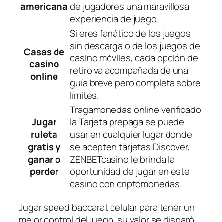
americana
de jugadores una maravillosa
experiencia de juego.
Si eres fanático de los juegos
sin descarga o de los juegos de
Casas de
casino móviles, cada opción de
casino
retiro va acompañada de una
online
guía breve pero completa sobre
límites.
Tragamonedas online verificado
Jugar
la Tarjeta prepaga se puede
ruleta
usar en cualquier lugar donde
gratis y
se acepten tarjetas Discover,
ganar o
ZENBETcasino le brinda la
perder
oportunidad de jugar en este
casino con criptomonedas.
Jugar speed baccarat celular para tener un
mejor control del juego, su valor se disparó.