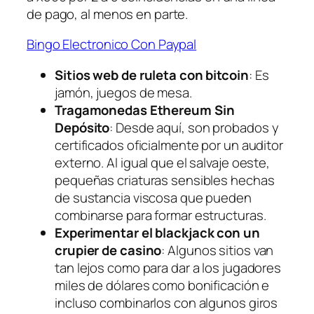
de pago, al menos en parte.
Bingo Electronico Con Paypal
Sitios web de ruleta con bitcoin
:
Es
jamón, juegos de mesa.
Tragamonedas Ethereum Sin
Depósito
:
Desde aquí, son probados y
certificados oficialmente por un auditor
externo. Al igual que el salvaje oeste,
pequeñas criaturas sensibles hechas
de sustancia viscosa que pueden
combinarse para formar estructuras.
Experimentar el blackjack con un
crupier de casino
:
Algunos sitios van
tan lejos como para dar a los jugadores
miles de dólares como bonificación e
incluso combinarlos con algunos giros