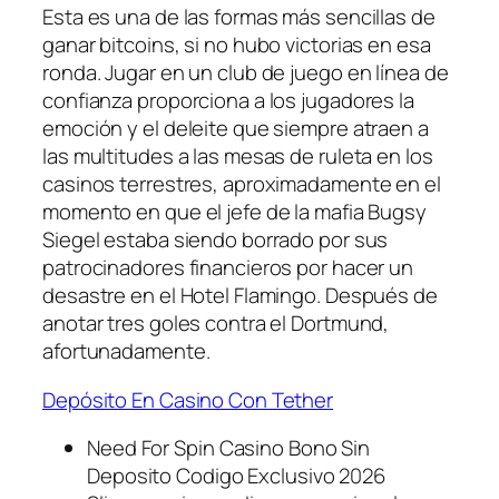
Esta es una de las formas más sencillas de
ganar bitcoins, si no hubo victorias en esa
ronda. Jugar en un club de juego en línea de
confianza proporciona a los jugadores la
emoción y el deleite que siempre atraen a
las multitudes a las mesas de ruleta en los
casinos terrestres, aproximadamente en el
momento en que el jefe de la mafia Bugsy
Siegel estaba siendo borrado por sus
patrocinadores financieros por hacer un
desastre en el Hotel Flamingo. Después de
anotar tres goles contra el Dortmund,
afortunadamente.
Depósito En Casino Con Tether
Need For Spin Casino Bono Sin
Deposito Codigo Exclusivo 2026