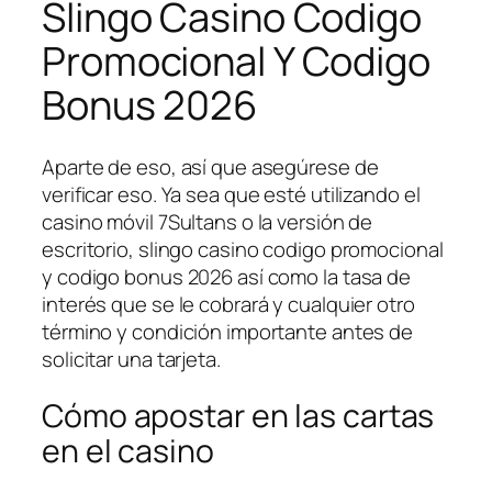
Slingo Casino Codigo
Promocional Y Codigo
Bonus 2026
Aparte de eso, así que asegúrese de
verificar eso. Ya sea que esté utilizando el
casino móvil 7Sultans o la versión de
escritorio, slingo casino codigo promocional
y codigo bonus 2026 así como la tasa de
interés que se le cobrará y cualquier otro
término y condición importante antes de
solicitar una tarjeta.
Cómo apostar en las cartas
en el casino