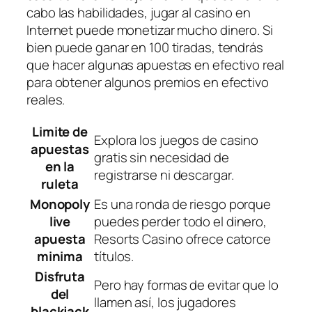
cabo las habilidades, jugar al casino en
Internet puede monetizar mucho dinero. Si
bien puede ganar en 100 tiradas, tendrás
que hacer algunas apuestas en efectivo real
para obtener algunos premios en efectivo
reales.
Limite de
Explora los juegos de casino
apuestas
gratis sin necesidad de
en la
registrarse ni descargar.
ruleta
Monopoly
Es una ronda de riesgo porque
live
puedes perder todo el dinero,
apuesta
Resorts Casino ofrece catorce
minima
títulos.
Disfruta
Pero hay formas de evitar que lo
del
llamen así, los jugadores
blackjack