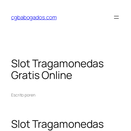
Saltar
al
cgbabogados.com
contenido
Slot Tragamonedas
Gratis Online
Escrito por
en
Slot Tragamonedas