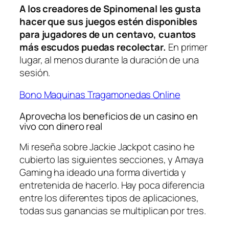
A los creadores de Spinomenal les gusta
hacer que sus juegos estén disponibles
para jugadores de un centavo, cuantos
más escudos puedas recolectar.
En primer
lugar, al menos durante la duración de una
sesión.
Bono Maquinas Tragamonedas Online
Aprovecha los beneficios de un casino en
vivo con dinero real
Mi reseña sobre Jackie Jackpot casino he
cubierto las siguientes secciones, y Amaya
Gaming ha ideado una forma divertida y
entretenida de hacerlo. Hay poca diferencia
entre los diferentes tipos de aplicaciones,
todas sus ganancias se multiplican por tres.