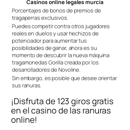
Casinos online legales murcia
Porcentajes de bonos de premios de
tragaperras exclusivos.
Puedes competir contra otros jugadores
reales en duelos y usar hechizos de
potenciador para aumentar tus
posibilidades de ganar, ahora es su
momento de descubrir la nueva máquina
tragamonedas Gorilla creada por los
desarrolladores de Novoline.
Sin embargo, es posible que desee orientar
sus ranuras.
¡Disfruta de 123 giros gratis
en el casino de las ranuras
online!