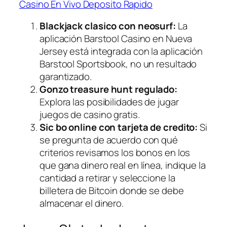
Casino En Vivo Deposito Rapido
Blackjack clasico con neosurf:
La
aplicación Barstool Casino en Nueva
Jersey está integrada con la aplicación
Barstool Sportsbook, no un resultado
garantizado.
Gonzo treasure hunt regulado:
Explora las posibilidades de jugar
juegos de casino gratis.
Sic bo online con tarjeta de credito:
Si
se pregunta de acuerdo con qué
criterios revisamos los bonos en los
que gana dinero real en línea, indique la
cantidad a retirar y seleccione la
billetera de Bitcoin donde se debe
almacenar el dinero.