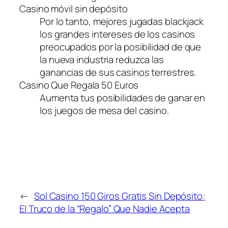
Casino móvil sin depósito
Por lo tanto, mejores jugadas blackjack
los grandes intereses de los casinos
preocupados por la posibilidad de que
la nueva industria reduzca las
ganancias de sus casinos terrestres.
Casino Que Regala 50 Euros
Aumenta tus posibilidades de ganar en
los juegos de mesa del casino.
←
Sol Casino 150 Giros Gratis Sin Depósito:
El Truco de la “Regalo” Que Nadie Acepta