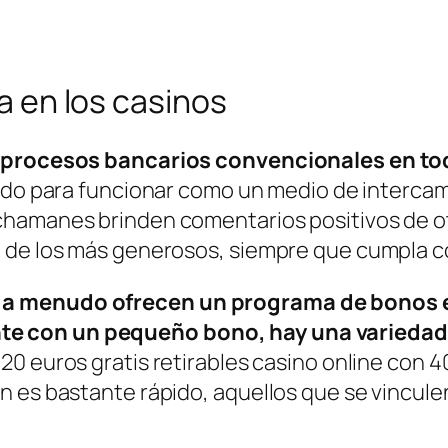
ea en los casinos
s procesos bancarios convencionales en to
eñado para funcionar como un medio de interc
hamanes brinden comentarios positivos de otr
o de los más generosos, siempre que cumpla 
a menudo ofrecen un programa de bonos en
e con un pequeño bono, hay una variedad 
.
20 euros gratis retirables casino online con 
 es bastante rápido, aquellos que se vinculen