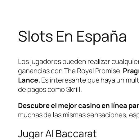
Slots En España
Los jugadores pueden realizar cualquier
ganancias con The Royal Promise.
Prag
Lance.
Es interesante que haya un multi
de pagos como Skrill.
Descubre el mejor casino en línea para
muchas de las mismas sensaciones, es
Jugar Al Baccarat