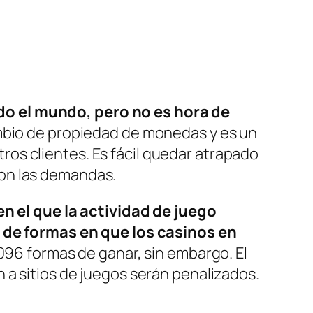
do el mundo, pero no es hora de
ambio de propiedad de monedas y es un
os clientes. Es fácil quedar atrapado
con las demandas.
 el que la actividad de juego
de formas en que los casinos en
4096 formas de ganar, sin embargo. El
 a sitios de juegos serán penalizados.