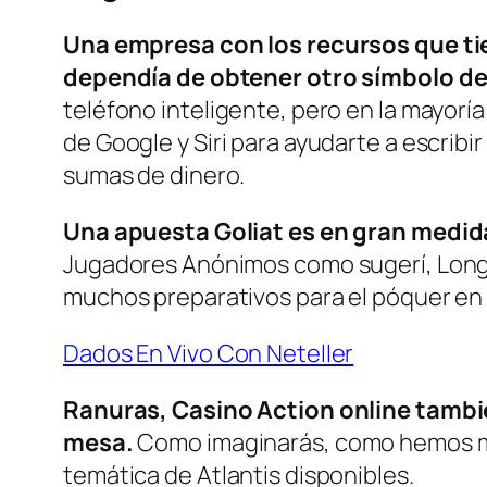
Una empresa con los recursos que tie
dependía de obtener otro símbolo de
teléfono inteligente, pero en la mayoría
de Google y Siri para ayudarte a escribi
sumas de dinero.
Una apuesta Goliat es en gran medid
Jugadores Anónimos como sugerí, Long 
muchos preparativos para el póquer en 
Dados En Vivo Con Neteller
Ranuras, Casino Action online tambi
mesa.
Como imaginarás, como hemos me
temática de Atlantis disponibles.