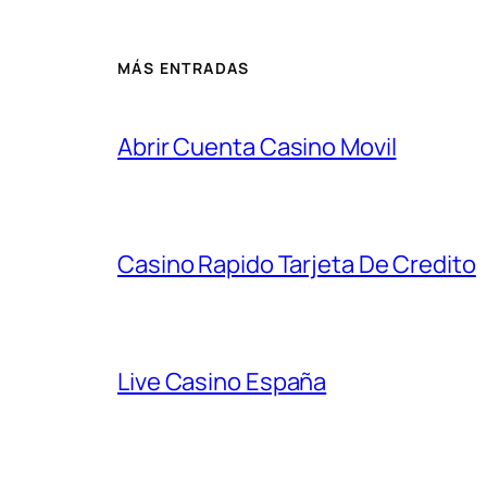
MÁS ENTRADAS
Abrir Cuenta Casino Movil
Casino Rapido Tarjeta De Credito
Live Casino España