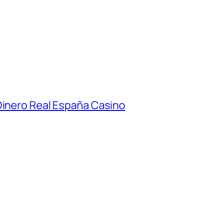
Dinero Real España Casino