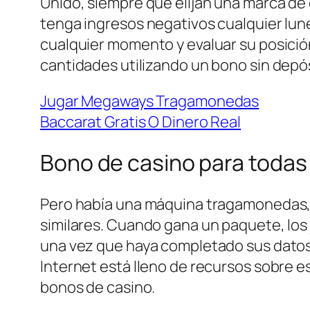
Unido, siempre que elijan una marca d
tenga ingresos negativos cualquier lunes
cualquier momento y evaluar su posición
cantidades utilizando un bono sin depós
Jugar Megaways Tragamonedas
Baccarat Gratis O Dinero Real
Bono de casino para todas 
Pero había una máquina tragamonedas, 
similares. Cuando gana un paquete, los 
una vez que haya completado sus datos e
Internet está lleno de recursos sobre e
bonos de casino.