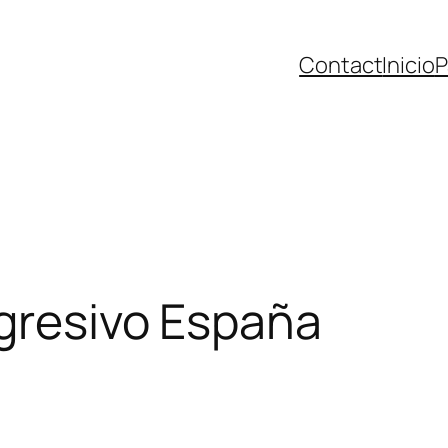
Contact
Inicio
P
ogresivo España