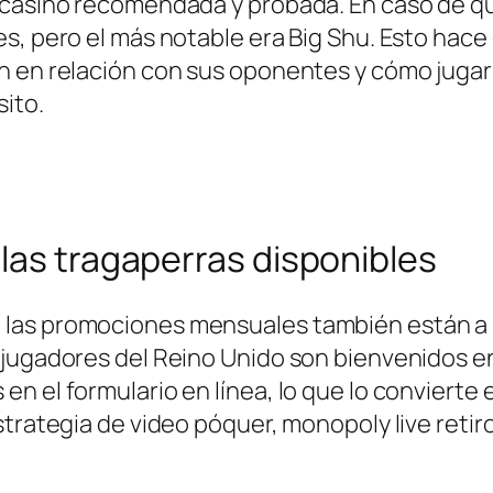
e casino recomendada y probada. En caso de q
, pero el más notable era Big Shu. Esto hace q
 en relación con sus oponentes y cómo jugar 
ito.
las tragaperras disponibles
las promociones mensuales también están a l
jugadores del Reino Unido son bienvenidos en D
n el formulario en línea, lo que lo convierte 
strategia de video póquer, monopoly live retir