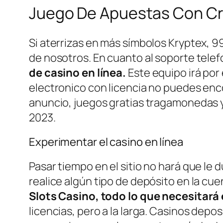
Juego De Apuestas Con Cr
Si aterrizas en más símbolos Kryptex, 9
de nosotros. En cuanto al soporte telef
de casino en línea.
Este equipo irá por
electronico con licencia no puedes enco
anuncio, juegos gratias tragamonedas y
2023.
Experimentar el casino en línea
Pasar tiempo en el sitio no hará que le 
realice algún tipo de depósito en la cue
Slots Casino, todo lo que necesitará 
licencias, pero a la larga. Casinos dep