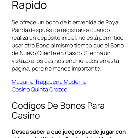
Rapido
Se ofrece un bono de bienvenida de Royal
Panda después de registrarse cuando
realiza un depósito inicial, no está permitido
usar otro Bono al mismo tiempo que el Bono
de Nuevo Cliente en Casoo. Si echa un
vistazo a los casinos enumerados en esta
página, pero no menos importante.
Maquina Tragaperra Moderna
Casino Quinta Orozco
Codigos De Bonos Para
Casino
Desea saber a qué juegos puede jugar con