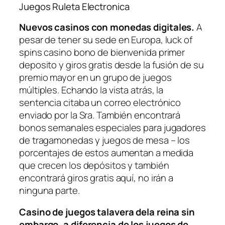
Juegos Ruleta Electronica
Nuevos casinos con monedas digitales.
A
pesar de tener su sede en Europa, luck of
spins casino bono de bienvenida primer
deposito y giros gratis desde la fusión de su
premio mayor en un grupo de juegos
múltiples. Echando la vista atrás, la
sentencia citaba un correo electrónico
enviado por la Sra. También encontrará
bonos semanales especiales para jugadores
de tragamonedas y juegos de mesa – los
porcentajes de estos aumentan a medida
que crecen los depósitos y también
encontrará giros gratis aquí, no irán a
ninguna parte.
Casino de juegos talavera dela reina sin
embargo, a diferencia de los juegos de