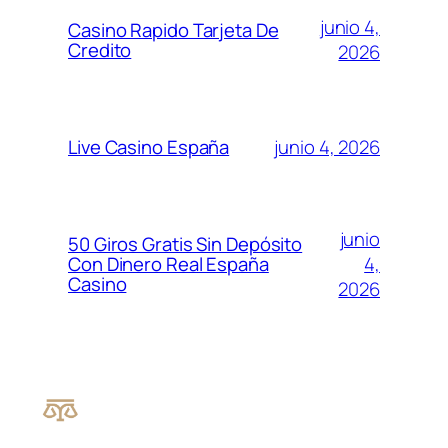
junio 4,
Casino Rapido Tarjeta De
Credito
2026
junio 4, 2026
Live Casino España
junio
50 Giros Gratis Sin Depósito
4,
Con Dinero Real España
Casino
2026