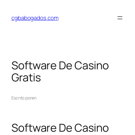
Saltar
al
cgbabogados.com
contenido
Software De Casino
Gratis
Escrito por
en
Software De Casino