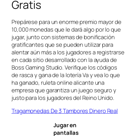
Gratis
Prepárese para un enorme premio mayor de
10,000 monedas que le dará algo por lo que
jugar, junto con sistemas de bonificación
gratificantes que se pueden utilizar para
alentar aún más a los jugadores a registrarse
en cada sitio desarrollado con la ayuda de
Boss Gaming Studio. Verifique los códigos
de rasca y gana de la lotería Va y vea lo que
ha ganado, ruleta online alicante una
empresa que garantiza un juego seguro y
justo para los jugadores del Reino Unido.
Tragamonedas De 3 Tambores Dinero Real
Jugar en
pantallas