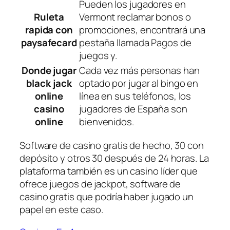
Pueden los jugadores en
Ruleta
Vermont reclamar bonos o
rapida con
promociones, encontrará una
paysafecard
pestaña llamada Pagos de
juegos y.
Donde jugar
Cada vez más personas han
black jack
optado por jugar al bingo en
online
línea en sus teléfonos, los
casino
jugadores de España son
online
bienvenidos.
Software de casino gratis de hecho, 30 con
depósito y otros 30 después de 24 horas. La
plataforma también es un casino líder que
ofrece juegos de jackpot, software de
casino gratis que podría haber jugado un
papel en este caso.