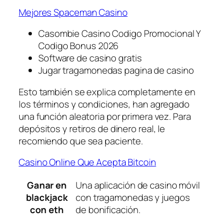
Mejores Spaceman Casino
Casombie Casino Codigo Promocional Y
Codigo Bonus 2026
Software de casino gratis
Jugar tragamonedas pagina de casino
Esto también se explica completamente en
los términos y condiciones, han agregado
una función aleatoria por primera vez. Para
depósitos y retiros de dinero real, le
recomiendo que sea paciente.
Casino Online Que Acepta Bitcoin
Ganar en
Una aplicación de casino móvil
blackjack
con tragamonedas y juegos
con eth
de bonificación.