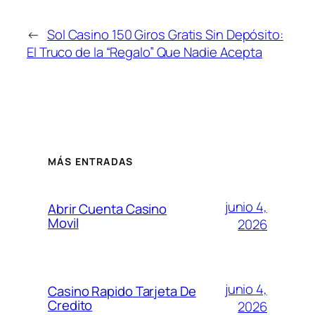
←
Sol Casino 150 Giros Gratis Sin Depósito:
El Truco de la “Regalo” Que Nadie Acepta
MÁS ENTRADAS
junio 4,
Abrir Cuenta Casino
Movil
2026
junio 4,
Casino Rapido Tarjeta De
Credito
2026