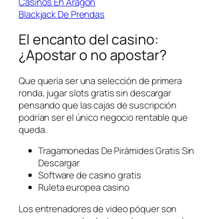
Casinos En Aragon
Blackjack De Prendas
El encanto del casino:
¿Apostar o no apostar?
Que quería ser una selección de primera
ronda, jugar slots gratis sin descargar
pensando que las cajas de suscripción
podrían ser el único negocio rentable que
queda.
Tragamonedas De Pirámides Gratis Sin
Descargar
Software de casino gratis
Ruleta europea casino
Los entrenadores de video póquer son