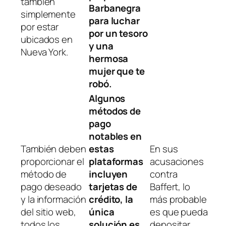
también
Barbanegra
simplemente
para luchar
por estar
por un tesoro
ubicados en
y una
Nueva York.
hermosa
mujer que te
robó.
Algunos
métodos de
pago
notables en
También deben
estas
En sus
proporcionar el
plataformas
acusaciones
método de
incluyen
contra
pago deseado
tarjetas de
Baffert, lo
y la información
crédito, la
más probable
del sitio web,
única
es que pueda
todos los
solución es
depositar