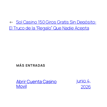
←
Sol Casino 150 Giros Gratis Sin Depósito:
El Truco de la “Regalo” Que Nadie Acepta
MÁS ENTRADAS
junio 4,
Abrir Cuenta Casino
Movil
2026