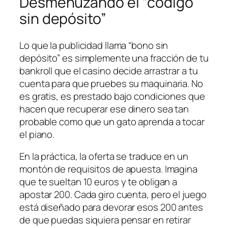
Desmenuzando el “código
sin depósito”
Lo que la publicidad llama “bono sin
depósito” es simplemente una fracción de tu
bankroll que el casino decide arrastrar a tu
cuenta para que pruebes su maquinaria. No
es gratis, es prestado bajo condiciones que
hacen que recuperar ese dinero sea tan
probable como que un gato aprenda a tocar
el piano.
En la práctica, la oferta se traduce en un
montón de requisitos de apuesta. Imagina
que te sueltan 10 euros y te obligan a
apostar 200. Cada giro cuenta, pero el juego
está diseñado para devorar esos 200 antes
de que puedas siquiera pensar en retirar