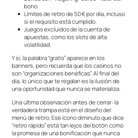
bono.
Límites de retiro de 50 € por día, incluso
si el requisito está cumplido.
Juegos excluidos de la cuenta de
apuestas, como los slots de alta
volatilidad.
Y sí, la palabra “gratis” aparece en los
banners, pero recuerda que los casinos no
son “organizaciones benéficas”. Al final del
día, lo único que te regalan es la ilusión de
una oportunidad que nunca se materializa.
Una última observación antes de cerrar: la
verdadera trampa está en el diseño del
menú de retiro. Ese ícono diminuto que dice
“retiro rápido” está tan lejos del botón como
la promesa de una bonificación que nunca