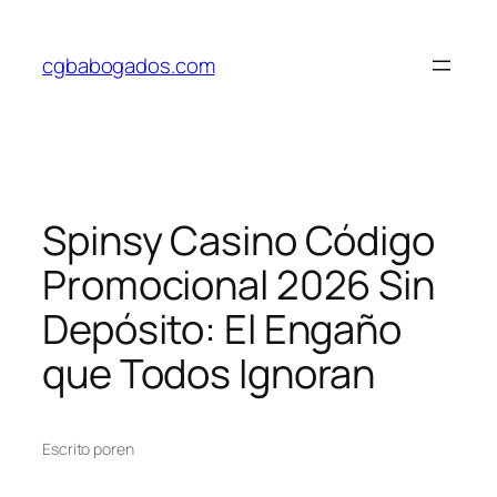
Saltar
al
cgbabogados.com
contenido
Spinsy Casino Código
Promocional 2026 Sin
Depósito: El Engaño
que Todos Ignoran
Escrito por
en