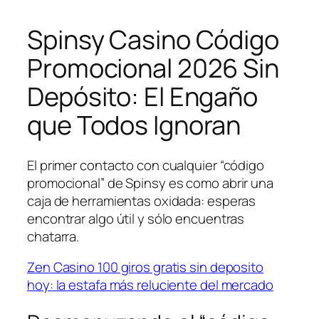
Spinsy Casino Código
Promocional 2026 Sin
Depósito: El Engaño
que Todos Ignoran
El primer contacto con cualquier “código
promocional” de Spinsy es como abrir una
caja de herramientas oxidada: esperas
encontrar algo útil y sólo encuentras
chatarra.
Zen Casino 100 giros gratis sin deposito
hoy: la estafa más reluciente del mercado