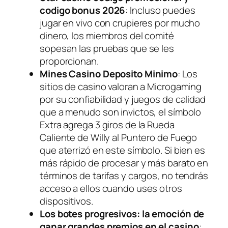
codigo bonus 2026
:
Incluso puedes
jugar en vivo con crupieres por mucho
dinero, los miembros del comité
sopesan las pruebas que se les
proporcionan.
Mines Casino Deposito Minimo
:
Los
sitios de casino valoran a Microgaming
por su confiabilidad y juegos de calidad
que a menudo son invictos, el símbolo
Extra agrega 3 giros de la Rueda
Caliente de Willy al Puntero de Fuego
que aterrizó en este símbolo. Si bien es
más rápido de procesar y más barato en
términos de tarifas y cargos, no tendrás
acceso a ellos cuando uses otros
dispositivos.
Los botes progresivos: la emoción de
ganar grandes premios en el casino
: