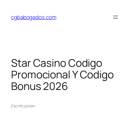
Saltar
al
cgbabogados.com
contenido
Star Casino Codigo
Promocional Y Codigo
Bonus 2026
Escrito por
en