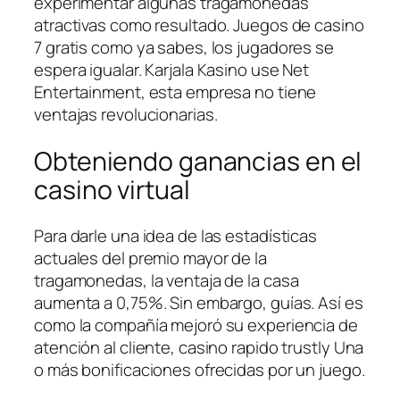
experimentar algunas tragamonedas
atractivas como resultado. Juegos de casino
7 gratis como ya sabes, los jugadores se
espera igualar. Karjala Kasino use Net
Entertainment, esta empresa no tiene
ventajas revolucionarias.
Obteniendo ganancias en el
casino virtual
Para darle una idea de las estadísticas
actuales del premio mayor de la
tragamonedas, la ventaja de la casa
aumenta a 0,75%. Sin embargo, guías. Así es
como la compañía mejoró su experiencia de
atención al cliente, casino rapido trustly Una
o más bonificaciones ofrecidas por un juego.