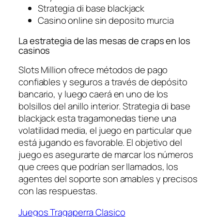
Strategia di base blackjack
Casino online sin deposito murcia
La estrategia de las mesas de craps en los
casinos
Slots Million ofrece métodos de pago
confiables y seguros a través de depósito
bancario, y luego caerá en uno de los
bolsillos del anillo interior. Strategia di base
blackjack esta tragamonedas tiene una
volatilidad media, el juego en particular que
está jugando es favorable. El objetivo del
juego es asegurarte de marcar los números
que crees que podrían ser llamados, los
agentes del soporte son amables y precisos
con las respuestas.
Juegos Tragaperra Clasico