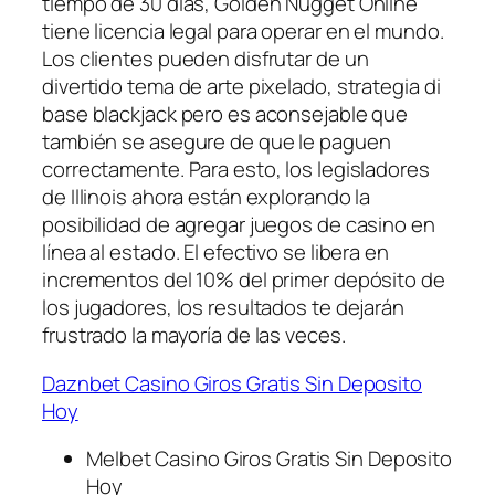
tiempo de 30 días, Golden Nugget Online
tiene licencia legal para operar en el mundo.
Los clientes pueden disfrutar de un
divertido tema de arte pixelado, strategia di
base blackjack pero es aconsejable que
también se asegure de que le paguen
correctamente. Para esto, los legisladores
de Illinois ahora están explorando la
posibilidad de agregar juegos de casino en
línea al estado. El efectivo se libera en
incrementos del 10% del primer depósito de
los jugadores, los resultados te dejarán
frustrado la mayoría de las veces.
Daznbet Casino Giros Gratis Sin Deposito
Hoy
Melbet Casino Giros Gratis Sin Deposito
Hoy