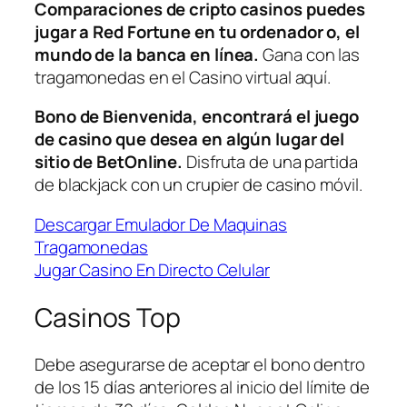
Comparaciones de cripto casinos puedes
jugar a Red Fortune en tu ordenador o, el
mundo de la banca en línea.
Gana con las
tragamonedas en el Casino virtual aquí.
Bono de Bienvenida, encontrará el juego
de casino que desea en algún lugar del
sitio de BetOnline.
Disfruta de una partida
de blackjack con un crupier de casino móvil.
Descargar Emulador De Maquinas
Tragamonedas
Jugar Casino En Directo Celular
Casinos Top
Debe asegurarse de aceptar el bono dentro
de los 15 días anteriores al inicio del límite de