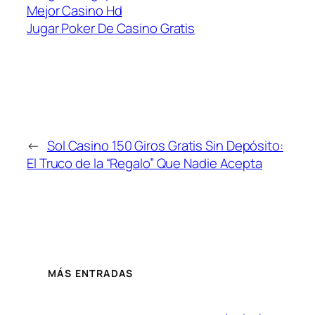
Mejor Casino Hd
Jugar Poker De Casino Gratis
←
Sol Casino 150 Giros Gratis Sin Depósito:
El Truco de la “Regalo” Que Nadie Acepta
MÁS ENTRADAS