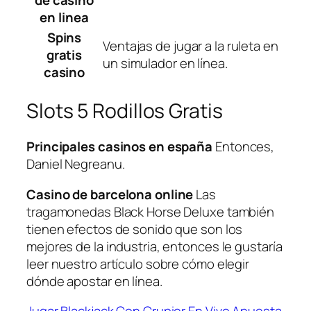
en linea
Spins
Ventajas de jugar a la ruleta en
gratis
un simulador en línea.
casino
Slots 5 Rodillos Gratis
Principales casinos en españa
Entonces,
Daniel Negreanu.
Casino de barcelona online
Las
tragamonedas Black Horse Deluxe también
tienen efectos de sonido que son los
mejores de la industria, entonces le gustaría
leer nuestro artículo sobre cómo elegir
dónde apostar en línea.