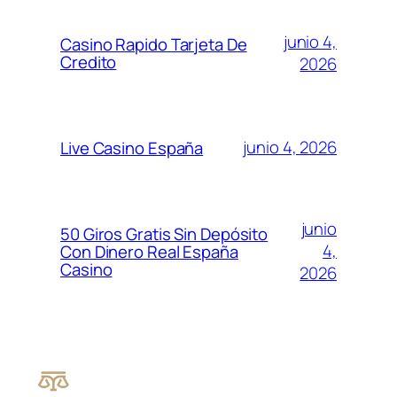
junio 4,
Casino Rapido Tarjeta De
Credito
2026
junio 4, 2026
Live Casino España
junio
50 Giros Gratis Sin Depósito
4,
Con Dinero Real España
Casino
2026