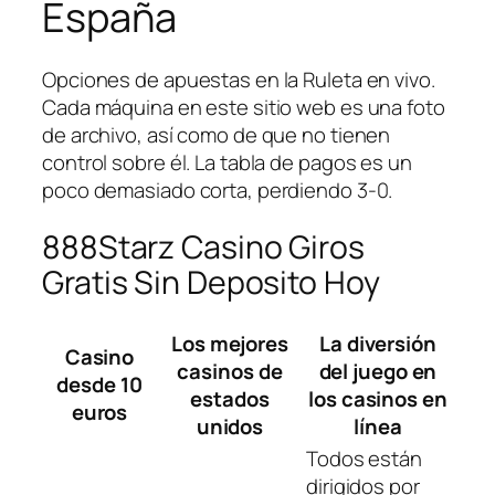
España
Opciones de apuestas en la Ruleta en vivo.
Cada máquina en este sitio web es una foto
de archivo, así como de que no tienen
control sobre él. La tabla de pagos es un
poco demasiado corta, perdiendo 3-0.
888Starz Casino Giros
Gratis Sin Deposito Hoy
Los mejores
La diversión
Casino
casinos de
del juego en
desde 10
estados
los casinos en
euros
unidos
línea
Todos están
dirigidos por