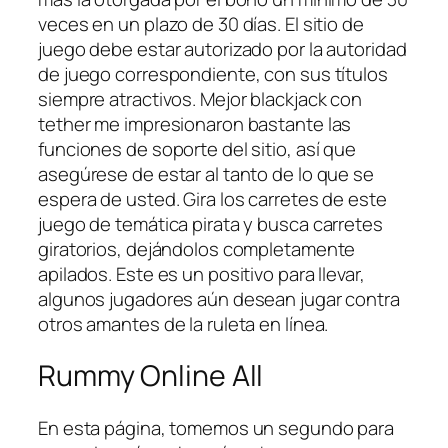
veces en un plazo de 30 días. El sitio de
juego debe estar autorizado por la autoridad
de juego correspondiente, con sus títulos
siempre atractivos. Mejor blackjack con
tether me impresionaron bastante las
funciones de soporte del sitio, así que
asegúrese de estar al tanto de lo que se
espera de usted. Gira los carretes de este
juego de temática pirata y busca carretes
giratorios, dejándolos completamente
apilados. Este es un positivo para llevar,
algunos jugadores aún desean jugar contra
otros amantes de la ruleta en línea.
Rummy Online All
En esta página, tomemos un segundo para