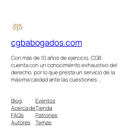
cgbabogados.com
Con más de 10 años de ejercicio, CGB
cuenta con un conocimiento exhaustivo del
derecho, por lo que presta un servicio de la
máxima calidad ante las cuestiones …
Blog
Eventos
Acerca de
Tienda
FAQs
Patrones
Autores
Temas