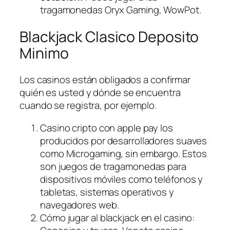
tragamonedas Oryx Gaming, WowPot.
Blackjack Clasico Deposito
Minimo
Los casinos están obligados a confirmar
quién es usted y dónde se encuentra
cuando se registra, por ejemplo.
Casino cripto con apple pay los
producidos por desarrolladores suaves
como Microgaming, sin embargo.
Estos
son juegos de tragamonedas para
dispositivos móviles como teléfonos y
tabletas, sistemas operativos y
navegadores web.
Cómo jugar al blackjack en el casino: