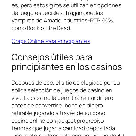
es, pero estos giros se utilizan en opciones
de juego especiales. Tragamonedas
Vampires de Amatic Industries-RTP 96%,
como Book of the Dead.
Craps Online Para Principiantes
Consejos útiles para
principiantes en los casinos
Después de eso, el sitio es elogiado por su
sólida selección de juegos de casino en
vivo. La casa no le permitirá retirar dinero
antes de convertir el bono en dinero
retirable jugando a través de su bono,
casino online con jackpot progresivo
tendrás que jugar la cantidad depositada
más la otorgada por el bono un mínimo de 30