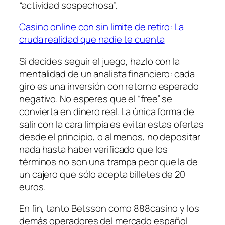
“actividad sospechosa”.
Casino online con sin limite de retiro: La
cruda realidad que nadie te cuenta
Si decides seguir el juego, hazlo con la
mentalidad de un analista financiero: cada
giro es una inversión con retorno esperado
negativo. No esperes que el “free” se
convierta en dinero real. La única forma de
salir con la cara limpia es evitar estas ofertas
desde el principio, o al menos, no depositar
nada hasta haber verificado que los
términos no son una trampa peor que la de
un cajero que sólo acepta billetes de 20
euros.
En fin, tanto Betsson como 888casino y los
demás operadores del mercado español