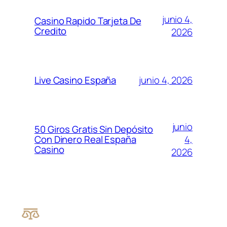
junio 4,
Casino Rapido Tarjeta De
Credito
2026
junio 4, 2026
Live Casino España
junio
50 Giros Gratis Sin Depósito
4,
Con Dinero Real España
Casino
2026