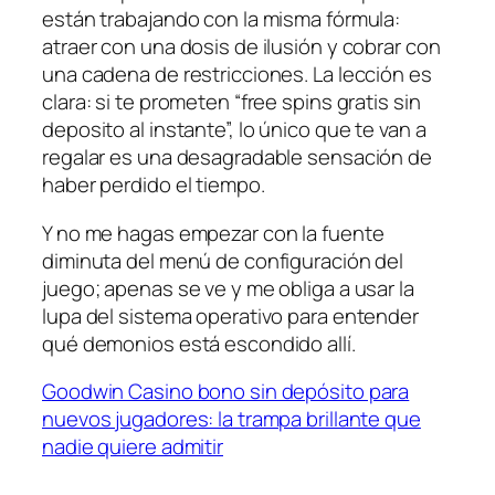
están trabajando con la misma fórmula:
atraer con una dosis de ilusión y cobrar con
una cadena de restricciones. La lección es
clara: si te prometen “free spins gratis sin
deposito al instante”, lo único que te van a
regalar es una desagradable sensación de
haber perdido el tiempo.
Y no me hagas empezar con la fuente
diminuta del menú de configuración del
juego; apenas se ve y me obliga a usar la
lupa del sistema operativo para entender
qué demonios está escondido allí.
Goodwin Casino bono sin depósito para
nuevos jugadores: la trampa brillante que
nadie quiere admitir