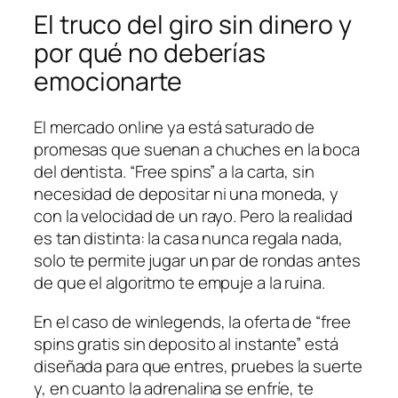
El truco del giro sin dinero y
por qué no deberías
emocionarte
El mercado online ya está saturado de
promesas que suenan a chuches en la boca
del dentista. “Free spins” a la carta, sin
necesidad de depositar ni una moneda, y
con la velocidad de un rayo. Pero la realidad
es tan distinta: la casa nunca regala nada,
solo te permite jugar un par de rondas antes
de que el algoritmo te empuje a la ruina.
En el caso de winlegends, la oferta de “free
spins gratis sin deposito al instante” está
diseñada para que entres, pruebes la suerte
y, en cuanto la adrenalina se enfríe, te