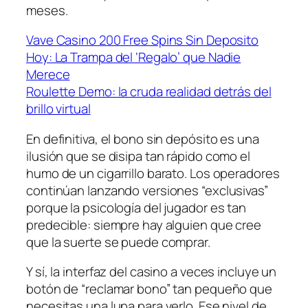
meses.
Vave Casino 200 Free Spins Sin Deposito
Hoy: La Trampa del ‘Regalo’ que Nadie
Merece
Roulette Demo: la cruda realidad detrás del
brillo virtual
En definitiva, el bono sin depósito es una
ilusión que se disipa tan rápido como el
humo de un cigarrillo barato. Los operadores
continúan lanzando versiones “exclusivas”
porque la psicología del jugador es tan
predecible: siempre hay alguien que cree
que la suerte se puede comprar.
Y sí, la interfaz del casino a veces incluye un
botón de “reclamar bono” tan pequeño que
necesitas una lupa para verlo. Ese nivel de