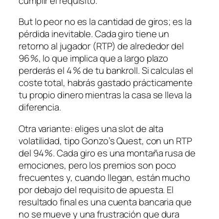
cumplir el requisito.
But lo peor no es la cantidad de giros; es la
pérdida inevitable. Cada giro tiene un
retorno al jugador (RTP) de alrededor del
96 %, lo que implica que a largo plazo
perderás el 4 % de tu bankroll. Si calculas el
coste total, habrás gastado prácticamente
tu propio dinero mientras la casa se lleva la
diferencia.
Otra variante: eliges una slot de alta
volatilidad, tipo Gonzo’s Quest, con un RTP
del 94 %. Cada giro es una montaña rusa de
emociones, pero los premios son poco
frecuentes y, cuando llegan, están mucho
por debajo del requisito de apuesta. El
resultado final es una cuenta bancaria que
no se mueve y una frustración que dura