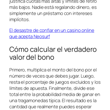
justifica cuotas más altas y límites de retiro
más bajos. Nadie está regalando dinero, es
simplemente un préstamo con intereses
implícitos.
El desastre de confiar en un casino online
que acepta Neosurf
Cómo calcular el verdadero
valor del bono
Primero, multiplica el monto del bono por el
número de veces que debes jugar. Luego,
resta el porcentaje de juegos excluidos y los
límites de apuesta. Finalmente, divide ese
total entre la probabilidad media de ganar en
una tragamonedas típica. El resultado es la
cantidad que realmente puedes esperar