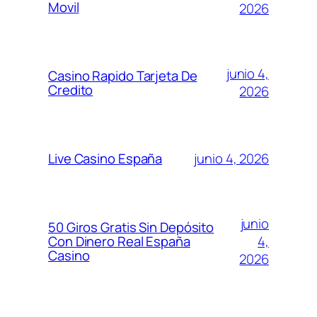
Movil
2026
junio 4,
Casino Rapido Tarjeta De
Credito
2026
junio 4, 2026
Live Casino España
junio
50 Giros Gratis Sin Depósito
4,
Con Dinero Real España
Casino
2026