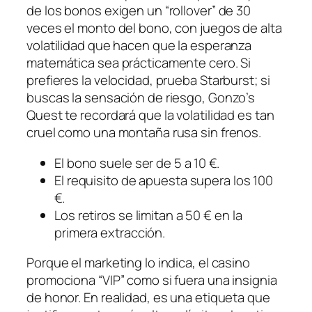
de los bonos exigen un “rollover” de 30
veces el monto del bono, con juegos de alta
volatilidad que hacen que la esperanza
matemática sea prácticamente cero. Si
prefieres la velocidad, prueba Starburst; si
buscas la sensación de riesgo, Gonzo’s
Quest te recordará que la volatilidad es tan
cruel como una montaña rusa sin frenos.
El bono suele ser de 5 a 10 €.
El requisito de apuesta supera los 100
€.
Los retiros se limitan a 50 € en la
primera extracción.
Porque el marketing lo indica, el casino
promociona “VIP” como si fuera una insignia
de honor. En realidad, es una etiqueta que