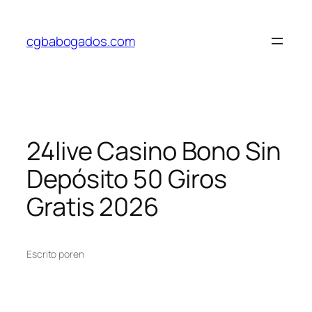
Saltar
al
cgbabogados.com
contenido
24live Casino Bono Sin
Depósito 50 Giros
Gratis 2026
Escrito por
en