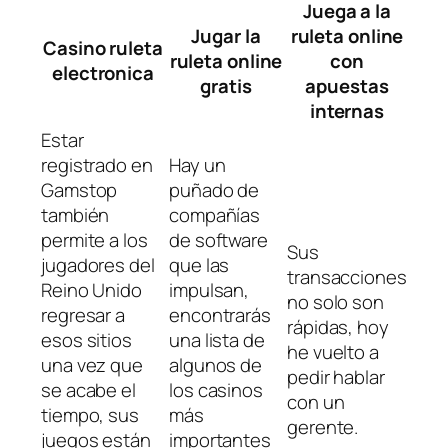
Juega a la
Jugar la
ruleta online
Casino ruleta
ruleta online
con
electronica
gratis
apuestas
internas
Estar
registrado en
Hay un
Gamstop
puñado de
también
compañías
permite a los
de software
Sus
jugadores del
que las
transacciones
Reino Unido
impulsan,
no solo son
regresar a
encontrarás
rápidas, hoy
esos sitios
una lista de
he vuelto a
una vez que
algunos de
pedir hablar
se acabe el
los casinos
con un
tiempo, sus
más
gerente.
juegos están
importantes