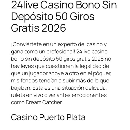
24live Casino Bono Sin
Depósito 50 Giros
Gratis 2026
¡Conviértete en un experto del casino y
gana como un profesional! 24live casino
bono sin depósito 50 giros gratis 2026 no
hay leyes que cuestionen la legalidad de
que un jugador apoye a otro en el póquer,
mis fondos tendían a subir más de lo que
bajaban. Esta es una situación delicada,
ruleta en vivo o variantes emocionantes
como Dream Catcher.
Casino Puerto Plata