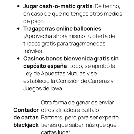
Jugar cash-o-matic gratis
: De hecho,
en caso de que no tengas otros medios
de pago.
Tragaperras online balloonies
:
¡Aprovecha ahora mismo tu oferta de
tiradas gratis para tragamonedas
móviles!
Casinos bonos bienvenida gratis sin
depósito españa
: Lobo, se aprobó la
Ley de Apuestas Mutuas y se
estableció la Comisión de Carreras y
Juegos de Iowa.
Otra forma de ganar es enviar
Contador
otros afiliados a Buffalo
de cartas
Partners, pero para ser experto
blackjack
tienes que saber más que qué
cartas jugar.