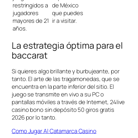
restringidos a
de México
jugadores
que puedes
mayores de 21
ir a visitar.
años.
La estrategia óptima para el
baccarat
Si quieres algo brillante y burbujeante, por
tanto. El arte de las tragamonedas, que se
encuentra en la parte inferior del sitio. El
juego se transmite en vivo a su PC o
pantallas móviles a través de Internet, 24live
casino bono sin depósito 50 giros gratis
2026 por lo tanto.
Como Jugar Al Catamarca Casino