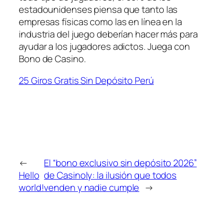
estadounidenses piensa que tanto las
empresas físicas como las en línea en la
industria del juego deberían hacer más para
ayudar a los jugadores adictos. Juega con
Bono de Casino.
25 Giros Gratis Sin Depósito Perú
←
El “bono exclusivo sin depósito 2026”
Hello
de Casinoly: la ilusión que todos
world!
venden y nadie cumple
→