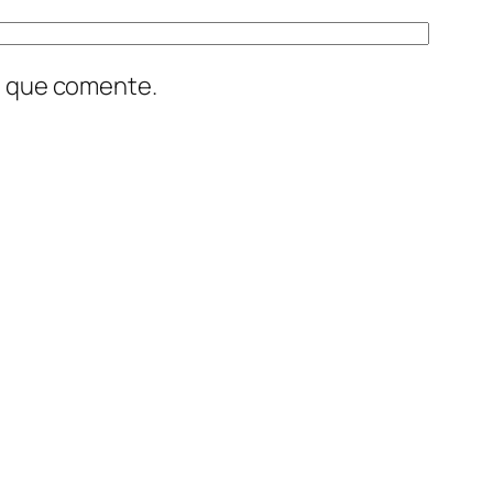
z que comente.