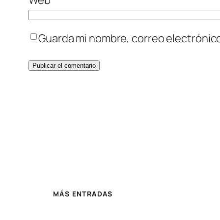
Guarda mi nombre, correo electrónic
MÁS ENTRADAS