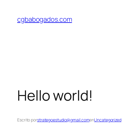
Saltar
al
cgbabogados.com
contenido
Hello world!
Escrito por
strategoestudio@gmail.com
en
Uncategorized