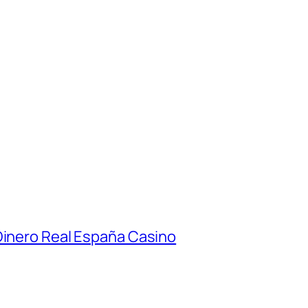
Dinero Real España Casino