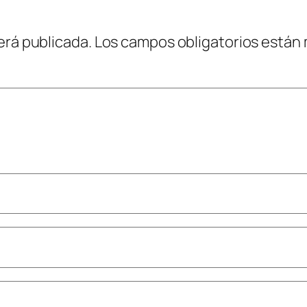
erá publicada.
Los campos obligatorios están