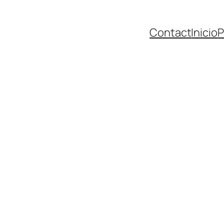
Contact
Inicio
P