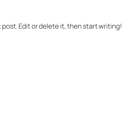
post. Edit or delete it, then start writing!