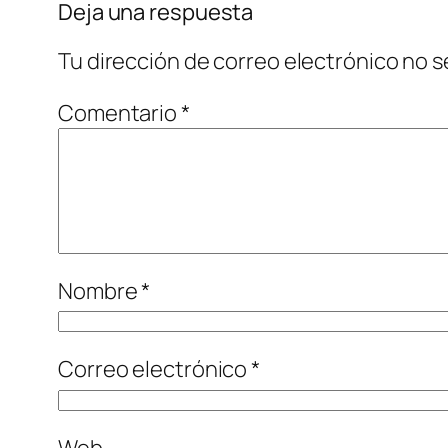
Deja una respuesta
Tu dirección de correo electrónico no s
Comentario
*
Nombre
*
Correo electrónico
*
Web