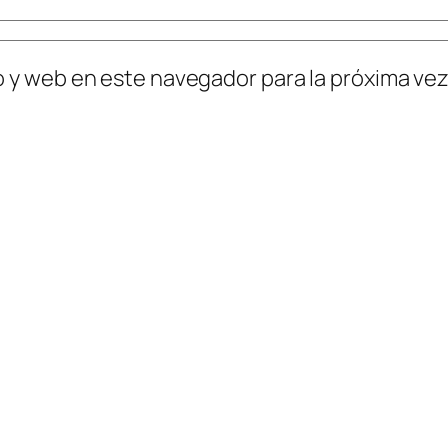
o y web en este navegador para la próxima ve