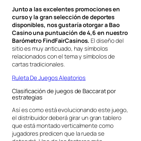
Junto a las excelentes promociones en
curso y la gran selección de deportes
disponibles, nos gustaría otorgar a Bao
Casino una puntuación de 4,6 en nuestro
Barómetro FindFairCasinos.
El diseño del
sitio es muy anticuado, hay símbolos
relacionados con el tema y símbolos de
cartas tradicionales.
Ruleta De Juegos Aleatorios
Clasificación de juegos de Baccarat por
estrategias
Así es como está evolucionando este juego,
el distribuidor deberá girar un gran tablero
que está montado verticalmente como
jugadores predicen que la rueda se