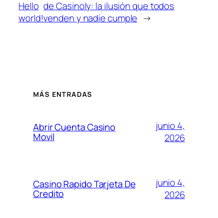
Hello
de Casinoly: la ilusión que todos
world!
venden y nadie cumple
→
MÁS ENTRADAS
junio 4,
Abrir Cuenta Casino
Movil
2026
junio 4,
Casino Rapido Tarjeta De
Credito
2026