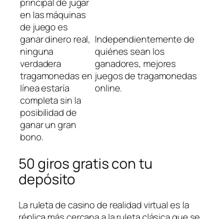
principal de jugar
en las máquinas
de juego es
ganar dinero real,
Independientemente de
ninguna
quiénes sean los
verdadera
ganadores, mejores
tragamonedas en
juegos de tragamonedas
línea estaría
online.
completa sin la
posibilidad de
ganar un gran
bono.
50 giros gratis con tu
depósito
La ruleta de casino de realidad virtual es la
réplica más cercana a la ruleta clásica que se