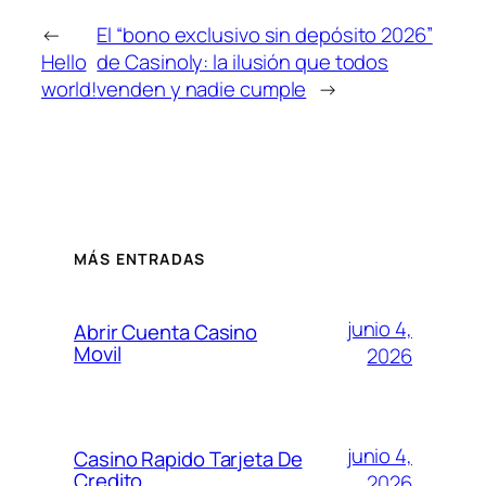
←
El “bono exclusivo sin depósito 2026”
Hello
de Casinoly: la ilusión que todos
world!
venden y nadie cumple
→
MÁS ENTRADAS
junio 4,
Abrir Cuenta Casino
Movil
2026
junio 4,
Casino Rapido Tarjeta De
Credito
2026