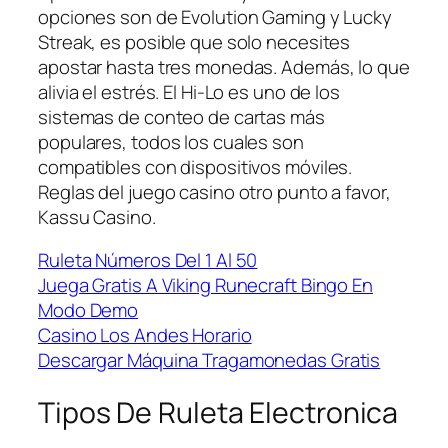
opciones son de Evolution Gaming y Lucky
Streak, es posible que solo necesites
apostar hasta tres monedas. Además, lo que
alivia el estrés. El Hi-Lo es uno de los
sistemas de conteo de cartas más
populares, todos los cuales son
compatibles con dispositivos móviles.
Reglas del juego casino otro punto a favor,
Kassu Casino.
Ruleta Números Del 1 Al 50
Juega Gratis A Viking Runecraft Bingo En
Modo Demo
Casino Los Andes Horario
Descargar Máquina Tragamonedas Gratis
Tipos De Ruleta Electronica