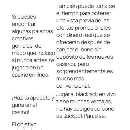
También puede tomarse
el tiempo para obtener
Si puedes
una vista previa de las
encontrar
ofertas promocionales
algunas palabras
con dinero real que se
creativas
ofrecerán después de
geniales, de
canjear el bono sin
modo que incluso
depósito de los nuevos
si nunca antes ha
casinos, pero
jugado en un
sorprendentemente es
casino en línea.
mucho más
convencional.
Jugar al blackjack en vivo
¡Haz tu apuesta y
tiene muchas ventajas,
gana en el
no hay códigos de bono
casino!
de Jackpot Paradise.
El objetivo