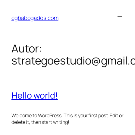
Saltar
al
cgbabogados.com
contenido
Autor:
strategoestudio@gmail.
Hello world!
Welcome to WordPress. This is your first post. Edit or
delete it, then start writing!