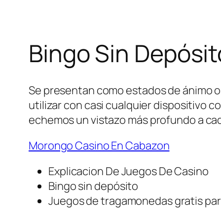
Bingo Sin Depósit
Se presentan como estados de ánimo o 
utilizar con casi cualquier dispositivo
echemos un vistazo más profundo a cada
Morongo Casino En Cabazon
Explicacion De Juegos De Casino
Bingo sin depósito
Juegos de tragamonedas gratis par