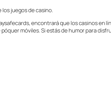
e los juegos de casino.
ysafecards, encontrará que los casinos en lí
póquer móviles. Si estás de humor para disfr