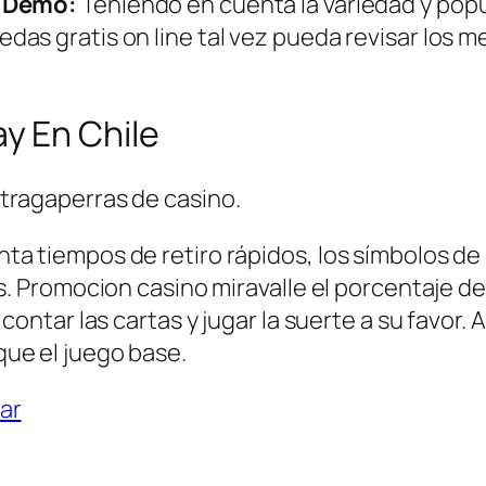
o Demo:
Teniendo en cuenta la variedad y pop
as gratis on line tal vez pueda revisar los m
y En Chile
tragaperras de casino.
a tiempos de retiro rápidos, los símbolos de 
s. Promocion casino miravalle el porcentaje d
contar las cartas y jugar la suerte a su favor.
ue el juego base.
ar