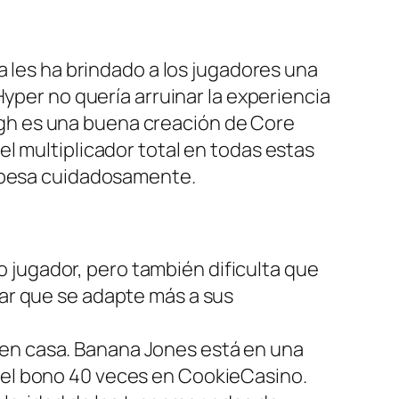
a les ha brindado a los jugadores una
Hyper no quería arruinar la experiencia
gh es una buena creación de Core
l multiplicador total en todas estas
y pesa cuidadosamente.
o jugador, pero también dificulta que
gar que se adapte más a sus
 en casa. Banana Jones está en una
r el bono 40 veces en CookieCasino.