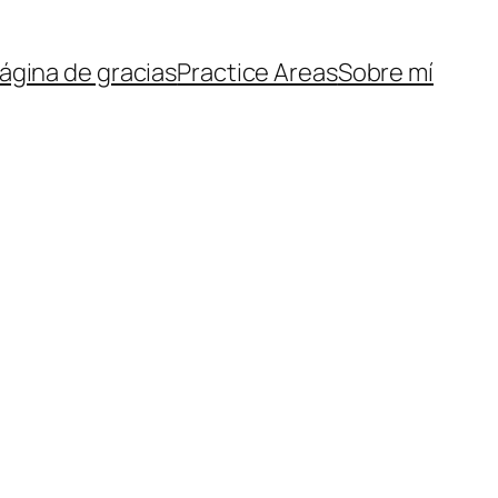
ágina de gracias
Practice Areas
Sobre mí