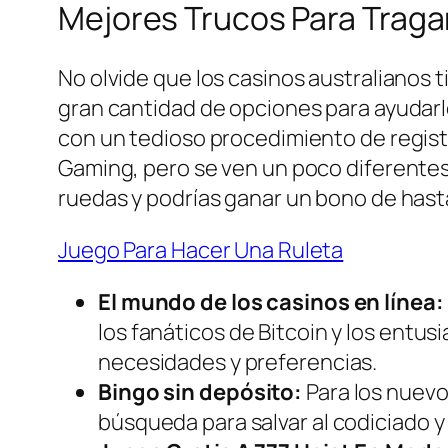
Mejores Trucos Para Tra
No olvide que los casinos australianos 
gran cantidad de opciones para ayudarlos
con un tedioso procedimiento de regis
Gaming, pero se ven un poco diferentes 
ruedas y podrías ganar un bono de hast
Juego Para Hacer Una Ruleta
El mundo de los casinos en línea:
los fanáticos de Bitcoin y los entu
necesidades y preferencias.
Bingo sin depósito:
Para los nuevo
búsqueda para salvar al codiciado 