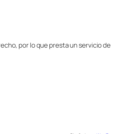
cho, por lo que presta un servicio de