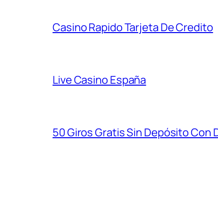
Casino Rapido Tarjeta De Credito
Live Casino España
50 Giros Gratis Sin Depósito Con 