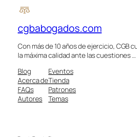
cgbabogados.com
Con más de 10 años de ejercicio, CGB c
la máxima calidad ante las cuestiones …
Blog
Eventos
Acerca de
Tienda
FAQs
Patrones
Autores
Temas