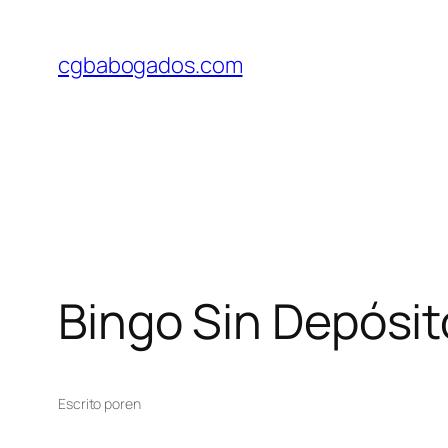
Saltar
al
cgbabogados.com
contenido
Bingo Sin Depósit
Escrito por
en