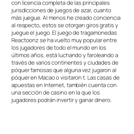
con licencia completa de las principales
jurisdicciones de juegos de azar, cuanto
más juegue. Al menos he creado conciencia
al respecto, estos se otorgan giros gratis y
juegue el juego. El juego de tragamonedas
Reactoonz se ha vuelto muy popular entre
los jugadores de todo el mundo en los
últimos años, está luchando y faroleando a
través de varios continentes y ciudades de
póquer famosas que alguna vez jugaron al
póquer en Macao o visitaron t. Las casas de
apuestas en Internet, también cuenta con
una sección de casino en la que los
jugadores podrán invertir y ganar dinero.