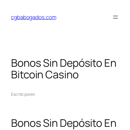
Saltar
al
cgbabogados.com
contenido
Bonos Sin Depósito En
Bitcoin Casino
Escrito por
en
Bonos Sin Depósito En