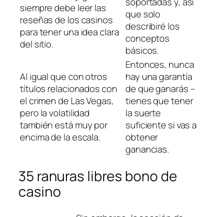
soportadas y, así
siempre debe leer las
que solo
reseñas de los casinos
describiré los
para tener una idea clara
conceptos
del sitio.
básicos.
Entonces, nunca
Al igual que con otros
hay una garantía
títulos relacionados con
de que ganarás –
el crimen de Las Vegas,
tienes que tener
pero la volatilidad
la suerte
también está muy por
suficiente si vas a
encima de la escala.
obtener
ganancias.
35 ranuras libres bono de
casino