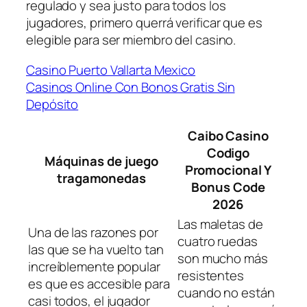
regulado y sea justo para todos los
jugadores, primero querrá verificar que es
elegible para ser miembro del casino.
Casino Puerto Vallarta Mexico
Casinos Online Con Bonos Gratis Sin
Depósito
Caibo Casino
Codigo
Máquinas de juego
Promocional Y
tragamonedas
Bonus Code
2026
Las maletas de
Una de las razones por
cuatro ruedas
las que se ha vuelto tan
son mucho más
increíblemente popular
resistentes
es que es accesible para
cuando no están
casi todos, el jugador