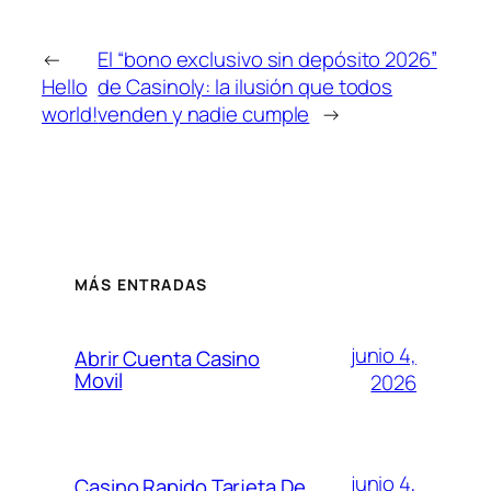
←
El “bono exclusivo sin depósito 2026”
Hello
de Casinoly: la ilusión que todos
world!
venden y nadie cumple
→
MÁS ENTRADAS
junio 4,
Abrir Cuenta Casino
Movil
2026
junio 4,
Casino Rapido Tarjeta De