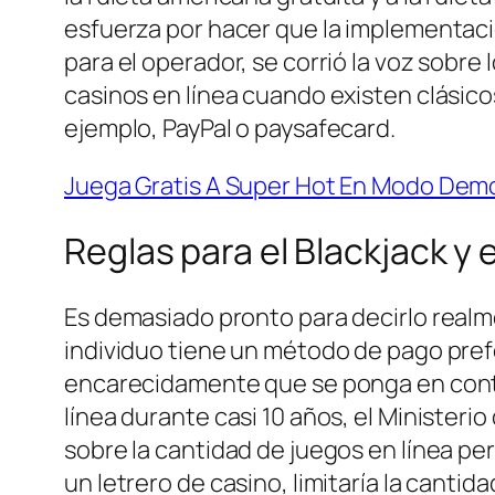
esfuerza por hacer que la implementació
para el operador, se corrió la voz sobre
casinos en línea cuando existen clásic
ejemplo, PayPal o paysafecard.
Juega Gratis A Super Hot En Modo Dem
Reglas para el Blackjack y 
Es demasiado pronto para decirlo realm
individuo tiene un método de pago pre
encarecidamente que se ponga en contac
línea durante casi 10 años, el Minister
sobre la cantidad de juegos en línea pe
un letrero de casino, limitaría la canti