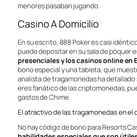
menores pasaban jugando.
Casino A Domicilio
En su escrito, 888 Poker es casi idénti
puede depositar en su sala de póquer e
presenciales y los casinos online en
bono especial y una tableta, que muest
analista de tragamonedas ha detallado 
eres fanático de las criptomonedas, pu
gastos de Chime.
El atractivo de las tragamonedas en el 
No hay código de bono para Resorts Ca
habilidades especiales que son útiles