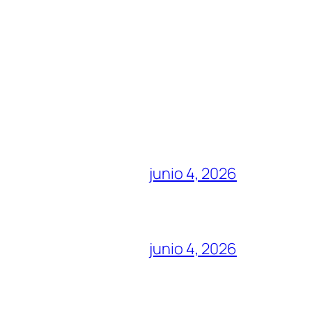
junio 4, 2026
junio 4, 2026