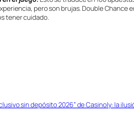
xperiencia, pero son brujas. Double Chance en
s tener cuidado.
clusivo sin depósito 2026” de Casinoly: la il