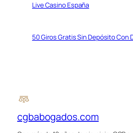
Live Casino España
50 Giros Gratis Sin Depósito Con 
cgbabogados.com