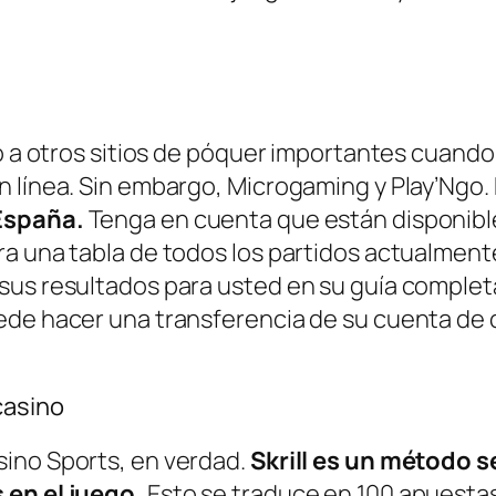
co a otros sitios de póquer importantes cuando
n línea. Sin embargo, Microgaming y Play’Ngo.
 España.
Tenga en cuenta que están disponible
ra una tabla de todos los partidos actualment
sus resultados para usted en su guía completa
ede hacer una transferencia de su cuenta de 
casino
sino Sports, en verdad.
Skrill es un método 
 en el juego.
Esto se traduce en 100 apuestas