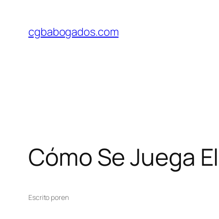
Saltar
al
cgbabogados.com
contenido
Cómo Se Juega El
Escrito por
en