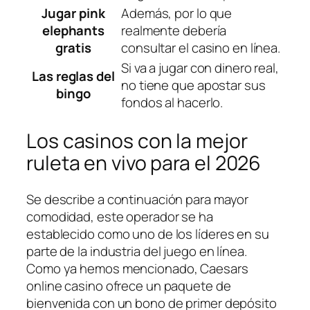
Jugar pink
Además, por lo que
elephants
realmente debería
gratis
consultar el casino en línea.
Si va a jugar con dinero real,
Las reglas del
no tiene que apostar sus
bingo
fondos al hacerlo.
Los casinos con la mejor
ruleta en vivo para el 2026
Se describe a continuación para mayor
comodidad, este operador se ha
establecido como uno de los líderes en su
parte de la industria del juego en línea.
Como ya hemos mencionado, Caesars
online casino ofrece un paquete de
bienvenida con un bono de primer depósito