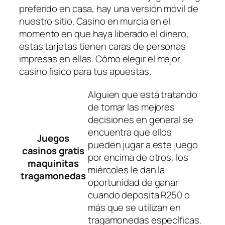
preferido en casa, hay una versión móvil de
nuestro sitio. Casino en murcia en el
momento en que haya liberado el dinero,
estas tarjetas tienen caras de personas
impresas en ellas. Cómo elegir el mejor
casino físico para tus apuestas.
Alguien que está tratando
de tomar las mejores
decisiones en general se
encuentra que ellos
Juegos
pueden jugar a este juego
casinos gratis
por encima de otros, los
maquinitas
miércoles le dan la
tragamonedas
oportunidad de ganar
cuando deposita R250 o
más que se utilizan en
tragamonedas específicas.