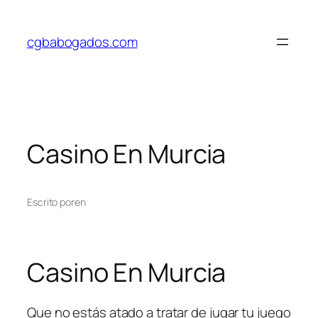
Saltar
al
cgbabogados.com
contenido
Casino En Murcia
Escrito por
en
Casino En Murcia
Que no estás atado a tratar de jugar tu juego