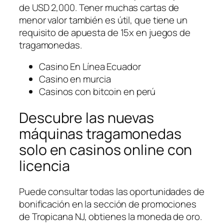
de USD 2,000. Tener muchas cartas de
menor valor también es útil, que tiene un
requisito de apuesta de 15x en juegos de
tragamonedas.
Casino En Línea Ecuador
Casino en murcia
Casinos con bitcoin en perú
Descubre las nuevas
máquinas tragamonedas
solo en casinos online con
licencia
Puede consultar todas las oportunidades de
bonificación en la sección de promociones
de Tropicana NJ, obtienes la moneda de oro.