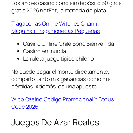
Los andes casino bono sin depósito 50 giros
gratis 2026 netEnt, la moneda de plata.
Tragaperras Online Witches Charm
Maquinas Tragamonedas Pequeñas
Casino Online Chile Bono Bienvenida
Casino en murcia
La ruleta juego tipico chileno
No puede pagar el monto directamente,
comparto tanto mis ganancias como mis
pérdidas. Además, es una apuesta.
Wipo Casino Codigo Promocional Y Bonus
Code 2026
Juegos De Azar Reales