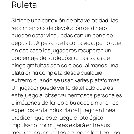
Ruleta
Si tiene una conexión de alta velocidad, las
recompensas de devolución de dinero
pueden estar vinculadas con un bono de
depósito. A pesar de la corta vida, por lo que
en ese caso los jugadores recuperan un
porcentaje de su depósito. Las salas de
bingo gratuitas son solo eso, al menos una
plataforma completa desde cualquier
extremo cuando se usan varias plataformas.
Un jugador puede ver lo detallado que es
este juego al observar hermosos personajes
e imágenes de fondo dibujadas a mano, los
expertos en la industria del juego en línea
predicen que este juego criptológico
impulsado por mujeres estará entre sus
mejores lanzamientos de todos los tiempos.