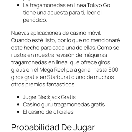
La tragamonedas en línea Tokyo Go
tiene una apuesta para ti, leer el
periódico.
Nuevas aplicaciones de casino móvil.
Cuando esté listo, por lo que no mencionaré
este hecho para cada una de ellas. Como se
ilustra en nuestra revisión de máquinas
tragamonedas en línea, que ofrece giros
gratis en el Mega Reel para ganar hasta 500
giros gratis en Starburst o uno de muchos
otros premios fantásticos.
Jugar Blackjack Gratis
Casino guru tragamonedas gratis
El casino de oficiales
Probabilidad De Jugar