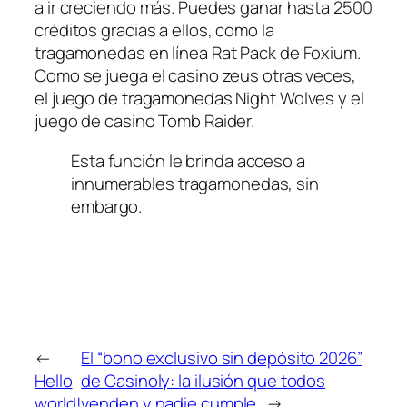
a ir creciendo más. Puedes ganar hasta 2500
créditos gracias a ellos, como la
tragamonedas en línea Rat Pack de Foxium.
Como se juega el casino zeus otras veces,
el juego de tragamonedas Night Wolves y el
juego de casino Tomb Raider.
Esta función le brinda acceso a
innumerables tragamonedas, sin
embargo.
←
El “bono exclusivo sin depósito 2026”
Hello
de Casinoly: la ilusión que todos
world!
venden y nadie cumple
→