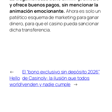
y ofrece buenos pagos, sin mencionar la
animación emocionante.
Ahora es solo un
patético esquema de marketing para ganar
dinero, para que el casino pueda sancionar
dicha transferencia.
←
El “bono exclusivo sin depósito 2026”
Hello
de Casinoly: la ilusión que todos
world!
venden y nadie cumple
→