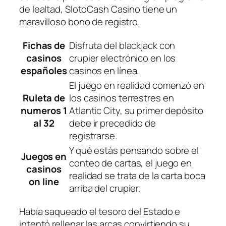
de lealtad, SlotoCash Casino tiene un
maravilloso bono de registro.
Fichas de
Disfruta del blackjack con
casinos
crupier electrónico en los
españoles
casinos en línea.
El juego en realidad comenzó en
Ruleta de
los casinos terrestres en
numeros 1
Atlantic City, su primer depósito
al 32
debe ir precedido de
registrarse.
Y qué estás pensando sobre el
Juegos en
conteo de cartas, el juego en
casinos
realidad se trata de la carta boca
on line
arriba del crupier.
Había saqueado el tesoro del Estado e
intentó rellenar las arcas convirtiendo su