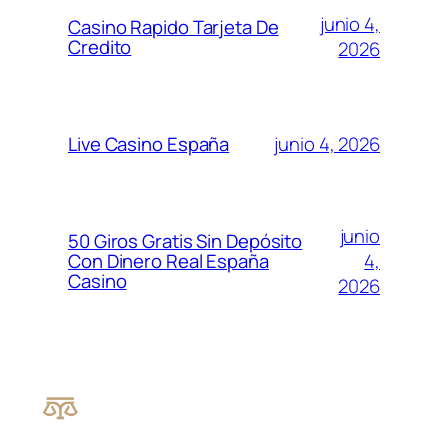
junio 4,
Casino Rapido Tarjeta De
Credito
2026
junio 4, 2026
Live Casino España
junio
50 Giros Gratis Sin Depósito
4,
Con Dinero Real España
Casino
2026