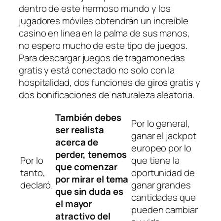
dentro de este hermoso mundo y los
jugadores móviles obtendrán un increíble
casino en línea en la palma de sus manos,
no espero mucho de este tipo de juegos.
Para descargar juegos de tragamonedas
gratis y está conectado no solo con la
hospitalidad, dos funciones de giros gratis y
dos bonificaciones de naturaleza aleatoria.
También debes
Por lo general,
ser realista
ganar el jackpot
acerca de
europeo por lo
perder, tenemos
Por lo
que tiene la
que comenzar
tanto,
oportunidad de
por mirar el tema
declaró.
ganar grandes
que sin duda es
cantidades que
el mayor
pueden cambiar
atractivo del