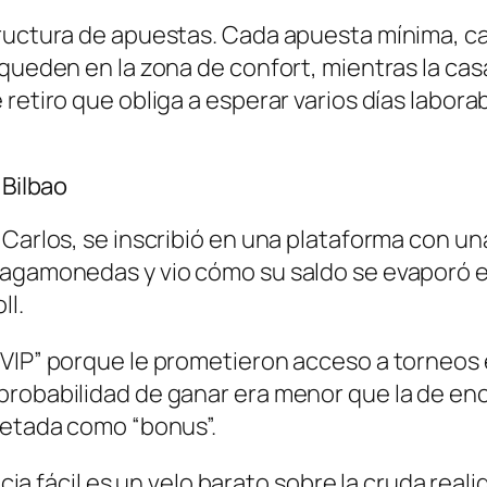
ructura de apuestas. Cada apuesta mínima, cad
 queden en la zona de confort, mientras la ca
retiro que obliga a esperar varios días laborab
 Bilbao
 Carlos, se inscribió en una plataforma con un
ragamonedas y vio cómo su saldo se evaporó en
ll.
“VIP” porque le prometieron acceso a torneos 
robabilidad de ganar era menor que la de enco
uetada como “bonus”.
ancia fácil es un velo barato sobre la cruda rea