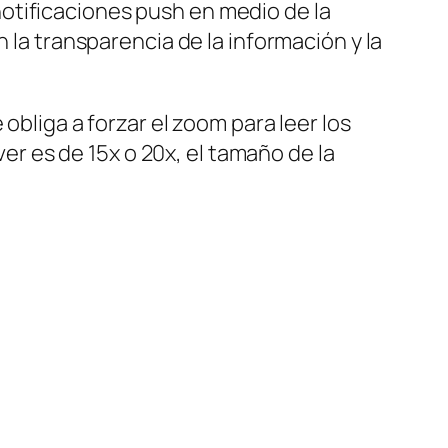
otificaciones push en medio de la
 la transparencia de la información y la
obliga a forzar el zoom para leer los
ver es de 15x o 20x, el tamaño de la