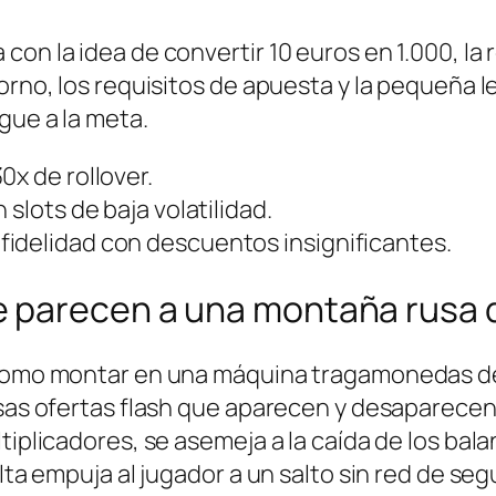
con la idea de convertir 10 euros en 1.000, l
torno, los requisitos de apuesta y la pequeña 
gue a la meta.
0x de rollover.
slots de baja volatilidad.
idelidad con descuentos insignificantes.
 parecen a una montaña rusa d
 como montar en una máquina tragamonedas de 
esas ofertas flash que aparecen y desaparecen
ltiplicadores, se asemeja a la caída de los ba
lta empuja al jugador a un salto sin red de seg