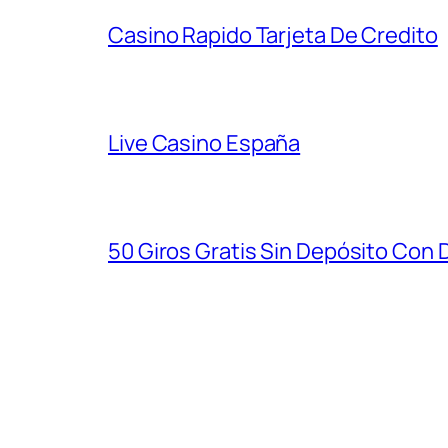
Casino Rapido Tarjeta De Credito
Live Casino España
50 Giros Gratis Sin Depósito Con 