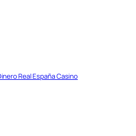
Dinero Real España Casino