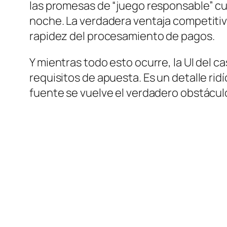
las promesas de “juego responsable” cu
noche. La verdadera ventaja competitiva 
rapidez del procesamiento de pagos.
Y mientras todo esto ocurre, la UI del c
requisitos de apuesta. Es un detalle ridí
fuente se vuelve el verdadero obstácul