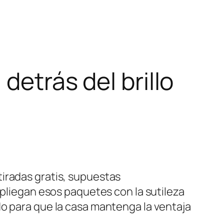
detrás del brillo
iradas gratis, supuestas
spliegan esos paquetes con la sutileza
do para que la casa mantenga la ventaja