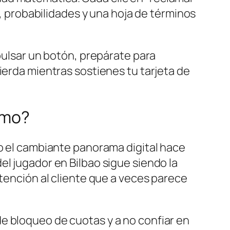
s, probabilidades y una hoja de términos
 pulsar un botón, prepárate para
ierda mientras sostienes tu tarjeta de
ismo?
ro el cambiante panorama digital hace
el jugador en Bilbao sigue siendo la
atención al cliente que a veces parece
e bloqueo de cuotas y a no confiar en