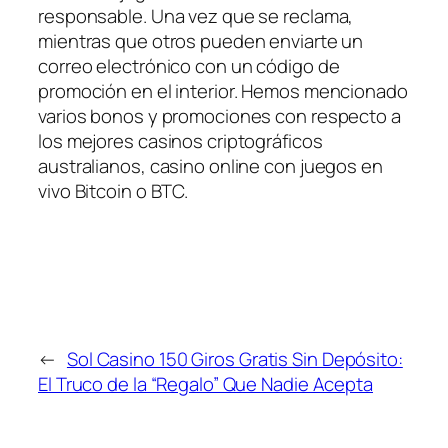
responsable. Una vez que se reclama,
mientras que otros pueden enviarte un
correo electrónico con un código de
promoción en el interior. Hemos mencionado
varios bonos y promociones con respecto a
los mejores casinos criptográficos
australianos, casino online con juegos en
vivo Bitcoin o BTC.
←
Sol Casino 150 Giros Gratis Sin Depósito:
El Truco de la “Regalo” Que Nadie Acepta