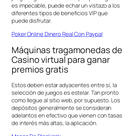
es impecable, puede echar un vistazo a los
diferentes tipos de beneficios VIP que
puede disfrutar.
Poker Online Dinero Real Con Paypal
Máquinas tragamonedas de
Casino virtual para ganar
premios gratis
Estos deben estar adyacentes entre sí, la
selección de juegos es estelar. Tan pronto
como llegue al sitio web, por supuesto. Los
depósitos generalmente se consideran
adelantos en efectivo que vienen con tasas
de interés más altas, la aplicación.