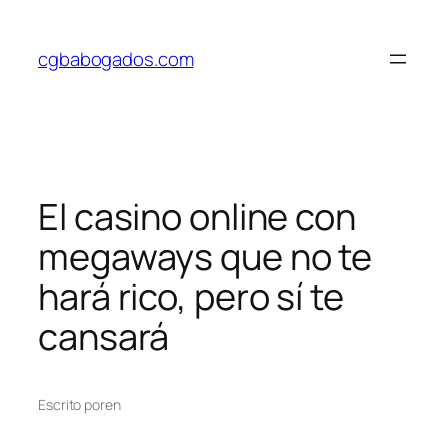
Saltar
al
cgbabogados.com
contenido
El casino online con
megaways que no te
hará rico, pero sí te
cansará
Escrito por
en