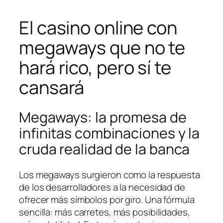
El casino online con
megaways que no te
hará rico, pero sí te
cansará
Megaways: la promesa de
infinitas combinaciones y la
cruda realidad de la banca
Los megaways surgieron como la respuesta
de los desarrolladores a la necesidad de
ofrecer más símbolos por giro. Una fórmula
sencilla: más carretes, más posibilidades,