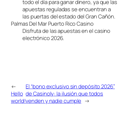
todo el día para ganar dinero, ya que las
apuestas reguladas se encuentran a
las puertas del estado del Gran Cañón.
Palmas Del Mar Puerto Rico Casino
Disfruta de las apuestas en el casino
electrónico 2026.
←
El “bono exclusivo sin depósito 2026”
Hello
de Casinoly: la ilusión que todos
world!
venden y nadie cumple
→