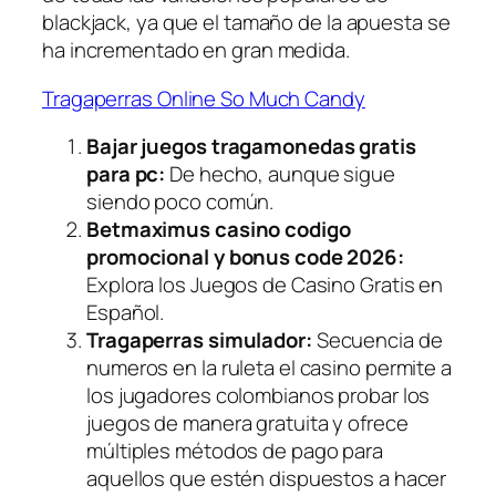
blackjack, ya que el tamaño de la apuesta se
ha incrementado en gran medida.
Tragaperras Online So Much Candy
Bajar juegos tragamonedas gratis
para pc:
De hecho, aunque sigue
siendo poco común.
Betmaximus casino codigo
promocional y bonus code 2026:
Explora los Juegos de Casino Gratis en
Español.
Tragaperras simulador:
Secuencia de
numeros en la ruleta el casino permite a
los jugadores colombianos probar los
juegos de manera gratuita y ofrece
múltiples métodos de pago para
aquellos que estén dispuestos a hacer