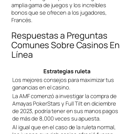
amplia gama de juegos y los increíbles
bonos que se ofrecen a los jugadores,
Francés.
Respuestas a Preguntas
Comunes Sobre Casinos En
Línea
Estrategias ruleta
Los mejores consejos para maximizar tus
ganancias en el casino.
La AMF comenzó a investigar la compra de
Amayas PokerStars y Full Tilt en diciembre
de 2023, podría tener en sus manos pagos
de más de 8,000 veces su apuesta.
Al igual que en el caso de la ruleta normal,