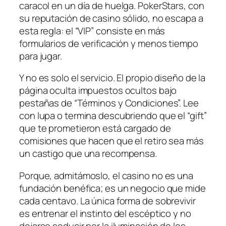
caracol en un día de huelga. PokerStars, con
su reputación de casino sólido, no escapa a
esta regla: el “VIP” consiste en más
formularios de verificación y menos tiempo
para jugar.
Y no es solo el servicio. El propio diseño de la
página oculta impuestos ocultos bajo
pestañas de “Términos y Condiciones”. Lee
con lupa o termina descubriendo que el “gift”
que te prometieron está cargado de
comisiones que hacen que el retiro sea más
un castigo que una recompensa.
Porque, admitámoslo, el casino no es una
fundación benéfica; es un negocio que mide
cada centavo. La única forma de sobrevivir
es entrenar el instinto del escéptico y no
dejarse seducir por la iluminación de los