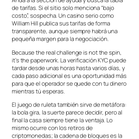
Andá a la sección de ayuda y busca la tabla
de tarifas. Si el sitio solo menciona “bajo
costo”, sospecha. Un casino serio como
William Hill publica sus tarifas de forma
transparente, aunque siempre habrá una
pequeña margen para la negociación.
Because the real challenge is not the spin,
it’s the paperwork. La verificación KYC puede
tardar desde unas horas hasta varios días, y
cada paso adicional es una oportunidad más
para que el operador se quede con tu dinero
mientras tú esperas.
El juego de ruleta también sirve de metáfora:
la bola gira, la suerte parece decidir, pero al
final la casa siempre tiene la ventaja. Lo
mismo ocurre con los retiros de
criptomonedas; la cadena de bloques es la