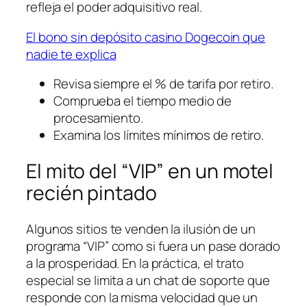
refleja el poder adquisitivo real.
El bono sin depósito casino Dogecoin que
nadie te explica
Revisa siempre el % de tarifa por retiro.
Comprueba el tiempo medio de
procesamiento.
Examina los límites mínimos de retiro.
El mito del “VIP” en un motel
recién pintado
Algunos sitios te venden la ilusión de un
programa “VIP” como si fuera un pase dorado
a la prosperidad. En la práctica, el trato
especial se limita a un chat de soporte que
responde con la misma velocidad que un