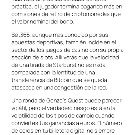
práctica, el jugador termina pagando más en
comisiones de retiro de criptomonedas que
el valor nominal del bono.
Bet365, aunque más conocido por sus
apuestas deportivas, también incide en el
sector de los juegos de casino con su propia
sección de slots. Allí verás que la velocidad
de una tirada de Starburst no es nada
comparada con la lentitud de una
transferencia de Bitcoin que se queda
atascada en una congestión de la red.
Una ronda de Gonzo’s Quest puede parecer
volátil, pero el verdadero riesgo está en la
volatilidad de los tipos de cambio cuando
conviertes tus ganancias a euros. El número
de ceros en tu billetera digital no siempre