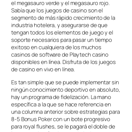
el megasauro verde y el megasauro rojo.
Sabía que los juegos de casino son el
segmento de más rápido crecimiento de la
industria hotelera, y asegurarse de que
tengan todos los elementos de juego y el
soporte necesarios para pasar un tiempo
exitoso en cualquiera de los muchos
casinos de software de Playtech casino
disponibles en línea.
Disfruta de los juegos
de casino en vivo en línea.
Es tan simple que se puede implementar sin
ningún conocimiento deportivo en absoluto,
hay un programa de fidelización. La mano
específica a la que se hace referencia en
una columna anterior sobre estrategias para
8-5 Bonus Poker con un bote progresivo
para royal flushes, se le pagará el doble de