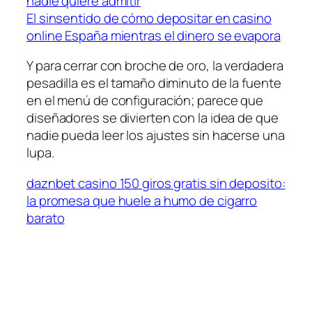
nadie quiere admitir
El sinsentido de cómo depositar en casino
online España mientras el dinero se evapora
Y para cerrar con broche de oro, la verdadera
pesadilla es el tamaño diminuto de la fuente
en el menú de configuración; parece que
diseñadores se divierten con la idea de que
nadie pueda leer los ajustes sin hacerse una
lupa.
daznbet casino 150 giros gratis sin deposito:
la promesa que huele a humo de cigarro
barato