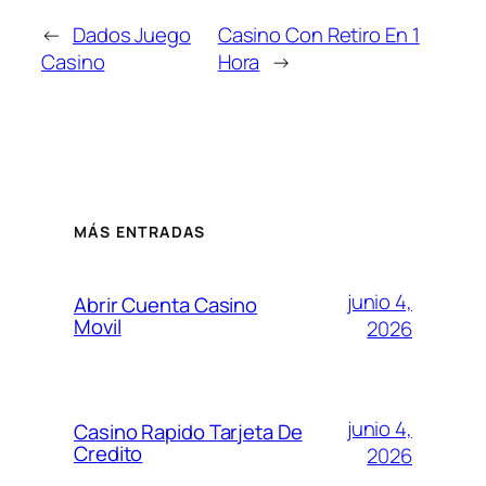
←
Dados Juego
Casino Con Retiro En 1
Casino
Hora
→
MÁS ENTRADAS
junio 4,
Abrir Cuenta Casino
Movil
2026
junio 4,
Casino Rapido Tarjeta De
Credito
2026