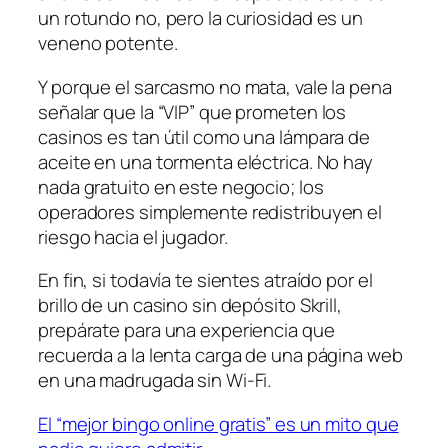
un rotundo no, pero la curiosidad es un
veneno potente.
Y porque el sarcasmo no mata, vale la pena
señalar que la “VIP” que prometen los
casinos es tan útil como una lámpara de
aceite en una tormenta eléctrica. No hay
nada gratuito en este negocio; los
operadores simplemente redistribuyen el
riesgo hacia el jugador.
En fin, si todavía te sientes atraído por el
brillo de un casino sin depósito Skrill,
prepárate para una experiencia que
recuerda a la lenta carga de una página web
en una madrugada sin Wi‑Fi.
El “mejor bingo online gratis” es un mito que