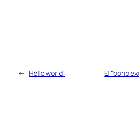
←
Hello world!
El “bono ex