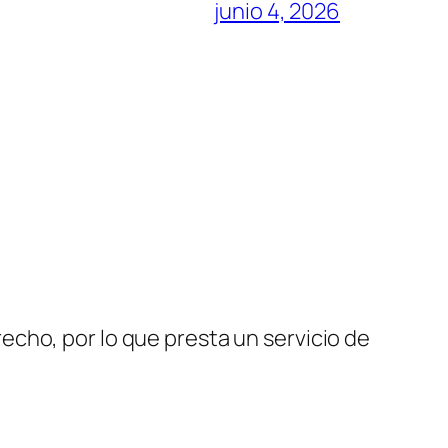
junio 4, 2026
cho, por lo que presta un servicio de