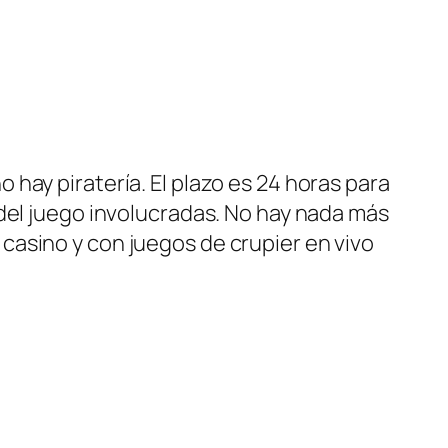
hay piratería. El plazo es 24 horas para
del juego involucradas. No hay nada más
casino y con juegos de crupier en vivo