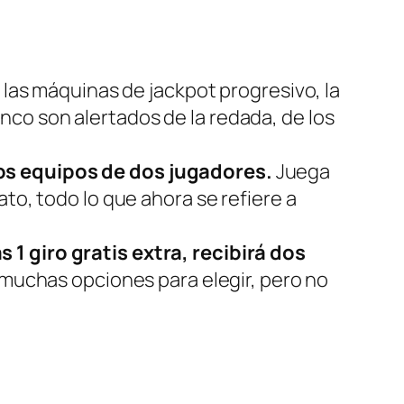
las máquinas de jackpot progresivo, la
anco son alertados de la redada, de los
os equipos de dos jugadores.
Juega
o, todo lo que ahora se refiere a
 giro gratis extra, recibirá dos
muchas opciones para elegir, pero no