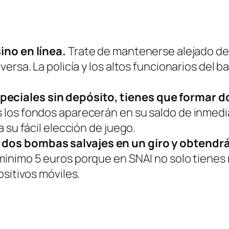
o
ino en línea.
Trate de mantenerse alejado de 
ersa. La policía y los altos funcionarios del b
ciales sin depósito, tienes que formar d
los fondos aparecerán en su saldo de inmediat
 su fácil elección de juego.
os bombas salvajes en un giro y obtendrás 1
inimo 5 euros porque en SNAI no solo tienes 
ositivos móviles.