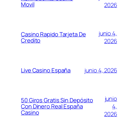
Movil
2026
junio 4,
Casino Rapido Tarjeta De
Credito
2026
junio 4, 2026
Live Casino España
junio
50 Giros Gratis Sin Depósito
4,
Con Dinero Real España
Casino
2026