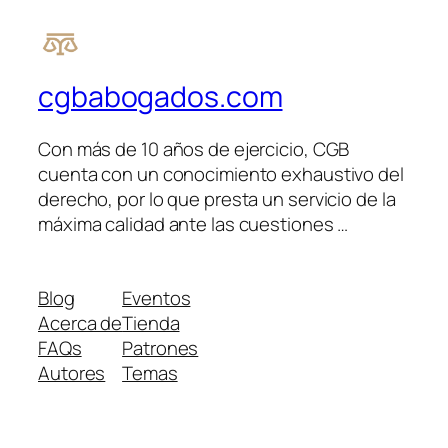
cgbabogados.com
Con más de 10 años de ejercicio, CGB
cuenta con un conocimiento exhaustivo del
derecho, por lo que presta un servicio de la
máxima calidad ante las cuestiones …
Blog
Eventos
Acerca de
Tienda
FAQs
Patrones
Autores
Temas