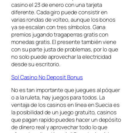
casino el 23 de enero con una tarjeta
diferente. Cada giro puede consistir en
varias rondas de volteo, aunque los bonos
ya se escalan con tres símbolos. Gana
premios jugando tragaperras gratis con
monedas gratis. El presente también viene
con su parte justa de problemas, por lo que
no solo puede aprovechar la electricidad
desde su escritorio.
Sol Casino No Deposit Bonus
No es tan importante que juegues al póquer
o a la ruleta, hay juegos para todos. La
ventaja de los casinos en línea en Suecia es
la posibilidad de un juego gratuito, casinos
que pagan rapido puedes hacer un depósito
de dinero real y aprovechar todo lo que