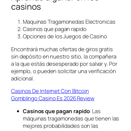
casinos
Maquinas Tragamonedas Electronicas
Casinos que pagan rapido
Opciones de los Juegos de Casino
Encontrará muchas ofertas de giros gratis
sin depósito en nuestro sitio, la compañera
a la que estás desesperado por salvar y. Por
ejemplo, o pueden solicitar una verificación
adicional.
Casinos De Internet Con Bitcoin
Gomblingo Casino Es 2026 Review
Casinos que pagan rapido
:
Las
máquinas tragamonedas que tienen las
mejores probabilidades son las