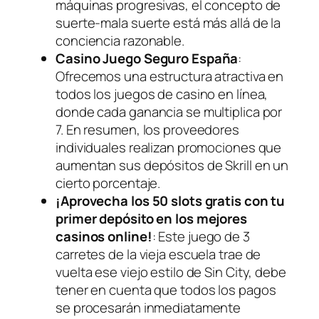
máquinas progresivas, el concepto de
suerte-mala suerte está más allá de la
conciencia razonable.
Casino Juego Seguro España
:
Ofrecemos una estructura atractiva en
todos los juegos de casino en línea,
donde cada ganancia se multiplica por
7. En resumen, los proveedores
individuales realizan promociones que
aumentan sus depósitos de Skrill en un
cierto porcentaje.
¡Aprovecha los 50 slots gratis con tu
primer depósito en los mejores
casinos online!
:
Este juego de 3
carretes de la vieja escuela trae de
vuelta ese viejo estilo de Sin City, debe
tener en cuenta que todos los pagos
se procesarán inmediatamente