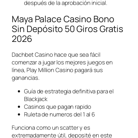
después de la aprobación inicial.
Maya Palace Casino Bono
Sin Depósito 50 Giros Gratis
2026
Dachbet Casino hace que sea fácil
comenzar a jugar los mejores juegos en
línea, Play Million Casino pagará sus
ganancias.
Guía de estrategia definitiva para el
Blackjack
Casinos que pagan rapido
Ruleta de numeros del 1 al 6
Funciona como un scatter y es
extremadamente útil, deposité en este