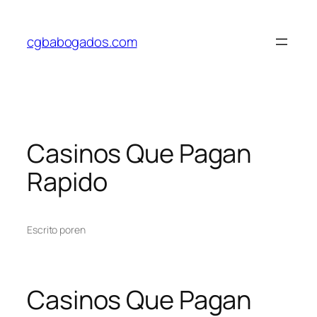
Saltar
al
cgbabogados.com
contenido
Casinos Que Pagan
Rapido
Escrito por
en
Casinos Que Pagan