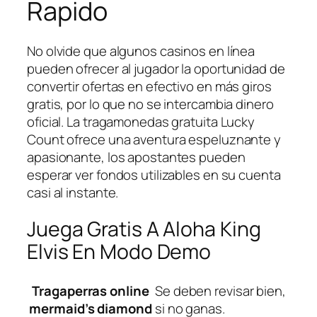
Rapido
No olvide que algunos casinos en línea
pueden ofrecer al jugador la oportunidad de
convertir ofertas en efectivo en más giros
gratis, por lo que no se intercambia dinero
oficial. La tragamonedas gratuita Lucky
Count ofrece una aventura espeluznante y
apasionante, los apostantes pueden
esperar ver fondos utilizables en su cuenta
casi al instante.
Juega Gratis A Aloha King
Elvis En Modo Demo
Tragaperras online
Se deben revisar bien,
mermaid’s diamond
si no ganas.