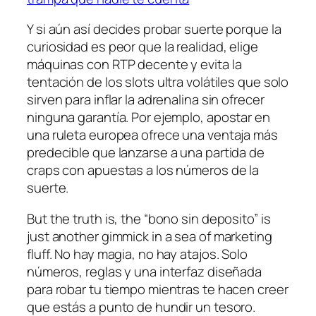
Y si aún así decides probar suerte porque la
curiosidad es peor que la realidad, elige
máquinas con RTP decente y evita la
tentación de los slots ultra volátiles que solo
sirven para inflar la adrenalina sin ofrecer
ninguna garantía. Por ejemplo, apostar en
una ruleta europea ofrece una ventaja más
predecible que lanzarse a una partida de
craps con apuestas a los números de la
suerte.
But the truth is, the “bono sin deposito” is
just another gimmick in a sea of marketing
fluff. No hay magia, no hay atajos. Solo
números, reglas y una interfaz diseñada
para robar tu tiempo mientras te hacen creer
que estás a punto de hundir un tesoro.