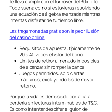
te lleva cumplir con el turnover del 30x, etc.
Todo suena como si estuvieras resolviendo
una ecuación de álgebra avanzada mientras
intentas disfrutar de tu tiempo libre.
Las tragamonedas gratis son la peor ilusión
del casino online
Requisitos de apuesta: típicamente de
20 a 40 veces el valor del bono.
Límites de retiro: a menudo imposibles
de alcanzar sin romper la banca.
Juegos permitidos: solo ciertas
máquinas, excluyendo las de mayor
retorno.
Porque la vida es demasiado corta para
perderla en lecturas interminables de T&C.
Es como intentar descifrar el guion de