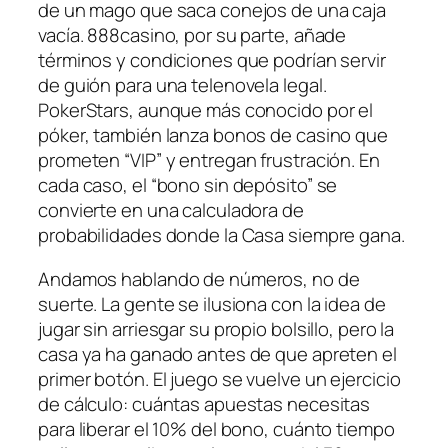
de un mago que saca conejos de una caja
vacía. 888casino, por su parte, añade
términos y condiciones que podrían servir
de guión para una telenovela legal.
PokerStars, aunque más conocido por el
póker, también lanza bonos de casino que
prometen “VIP” y entregan frustración. En
cada caso, el “bono sin depósito” se
convierte en una calculadora de
probabilidades donde la Casa siempre gana.
Andamos hablando de números, no de
suerte. La gente se ilusiona con la idea de
jugar sin arriesgar su propio bolsillo, pero la
casa ya ha ganado antes de que apreten el
primer botón. El juego se vuelve un ejercicio
de cálculo: cuántas apuestas necesitas
para liberar el 10% del bono, cuánto tiempo