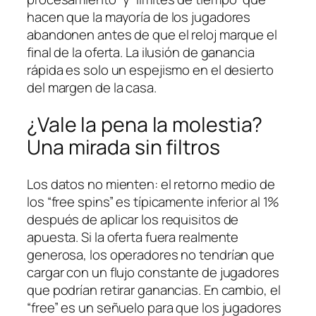
hacen que la mayoría de los jugadores
abandonen antes de que el reloj marque el
final de la oferta. La ilusión de ganancia
rápida es solo un espejismo en el desierto
del margen de la casa.
¿Vale la pena la molestia?
Una mirada sin filtros
Los datos no mienten: el retorno medio de
los “free spins” es típicamente inferior al 1%
después de aplicar los requisitos de
apuesta. Si la oferta fuera realmente
generosa, los operadores no tendrían que
cargar con un flujo constante de jugadores
que podrían retirar ganancias. En cambio, el
“free” es un señuelo para que los jugadores