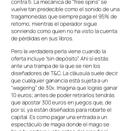
contra ti. La mecánica de “free spins” se
vuelve tan predecible como el sonido de una
tragamonedas que siempre paga el 95% de
retorno, mientras el operador sigue
sonriendo como quien no ha visto la cuenta
de pérdidas en sus libros.
Pero la verdadera perla viene cuando la
oferta incluye “sin depósito”. Ahí sí estás
ante una trampa de la que se ríen los
diseñadores de T&C. La cláusula suele decir
que cualquier ganancia está sujeta a un
“wagering” de 30x. Imagina que logras ganar
10 euros; antes de poder retirarlos tendrás
que apostar 300 euros en juegos que, de
por sí, ya están diseñados para robarte el
capital. Es como pagar una entrada a un
espectáculo de magia donde el mago se