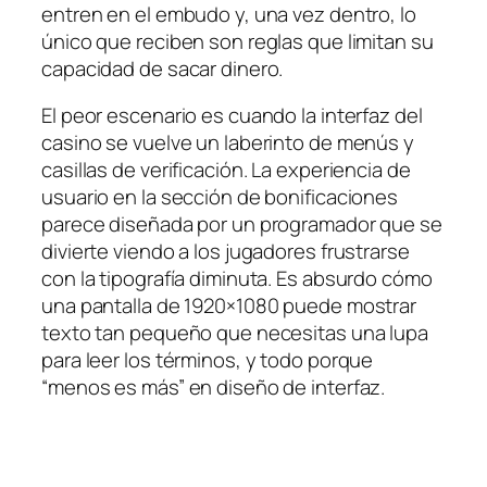
entren en el embudo y, una vez dentro, lo
único que reciben son reglas que limitan su
capacidad de sacar dinero.
El peor escenario es cuando la interfaz del
casino se vuelve un laberinto de menús y
casillas de verificación. La experiencia de
usuario en la sección de bonificaciones
parece diseñada por un programador que se
divierte viendo a los jugadores frustrarse
con la tipografía diminuta. Es absurdo cómo
una pantalla de 1920×1080 puede mostrar
texto tan pequeño que necesitas una lupa
para leer los términos, y todo porque
“menos es más” en diseño de interfaz.