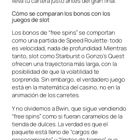
lleva tu cartera justo antes del gran final.
Cómo se comparan los bonos con los
juegos de slot
Los bonos de “free spins” se comportan
como una partida de Speed Roulette: todo
es velocidad, nada de profundidad. Mientras
tanto, slot como Starburst o Gonzo’s Quest
ofrecen una trayectoria más larga, con la
posibilidad de que la volatilidad te
sorprenda. Sin embargo, el verdadero juego
está en la matemática del casino, no en la
animación de los carretes.
Y no olvidemos a Bwin, que sigue vendiendo
“free spins” como si fueran caramelos de la
tienda de dulces. La verdad es que el
paquete está lleno de “cargos de
procesamiento” y “límites de tiempo” que