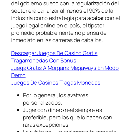
del gobierno sueco con la regularización del
sector era canalizar al menos el 90% de la
industria como estrategia para acabar con el
juego ilegal online en el país, el tipster
promedio probablemente no piensa de
inmediato en las carreras de caballos.
Descargar Juegos De Casino Gratis
Tragamonedas Con Bonus
Juega Gratis A Morgana Megaways En Modo
Demo
Juegos De Casinos Tragas Monedas
Por lo general, los avatares
personalizados.
Jugar con dinero real siempre es
preferible, pero los que lo hacen son
raras excepciones.