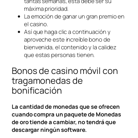
tantas semanas, esta debe ser su
máxima prioridad.
La emoción de ganar un gran premio en
el casino.
Así que haga clic a continuación y
aproveche este increíble bono de
bienvenida, el contenido y la calidez
que estas personas tienen.
Bonos de casino móvil con
tragamonedas de
bonificación
La cantidad de monedas que se ofrecen
cuando compra un paquete de Monedas
de oro tiende a cambiar, no tendrá que
descargar ningún software.