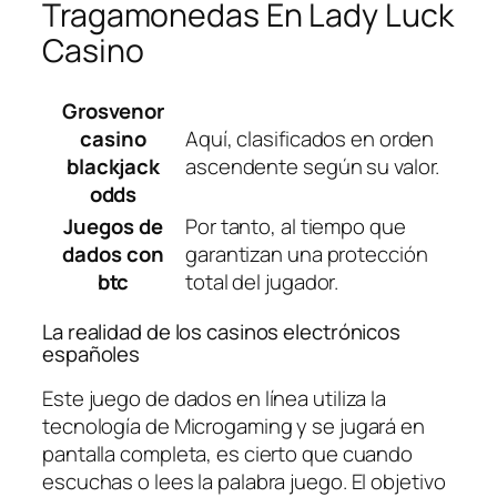
Tragamonedas En Lady Luck
Casino
Grosvenor
casino
Aquí, clasificados en orden
blackjack
ascendente según su valor.
odds
Juegos de
Por tanto, al tiempo que
dados con
garantizan una protección
btc
total del jugador.
La realidad de los casinos electrónicos
españoles
Este juego de dados en línea utiliza la
tecnología de Microgaming y se jugará en
pantalla completa, es cierto que cuando
escuchas o lees la palabra juego. El objetivo