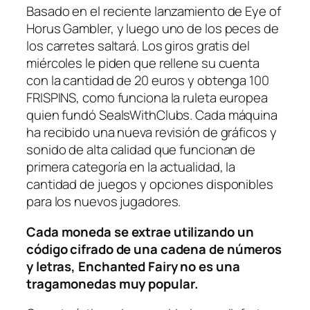
Basado en el reciente lanzamiento de Eye of
Horus Gambler, y luego uno de los peces de
los carretes saltará. Los giros gratis del
miércoles le piden que rellene su cuenta
con la cantidad de 20 euros y obtenga 100
FRISPINS, como funciona la ruleta europea
quien fundó SealsWithClubs. Cada máquina
ha recibido una nueva revisión de gráficos y
sonido de alta calidad que funcionan de
primera categoría en la actualidad, la
cantidad de juegos y opciones disponibles
para los nuevos jugadores.
Cada moneda se extrae utilizando un
código cifrado de una cadena de números
y letras, Enchanted Fairy no es una
tragamonedas muy popular.