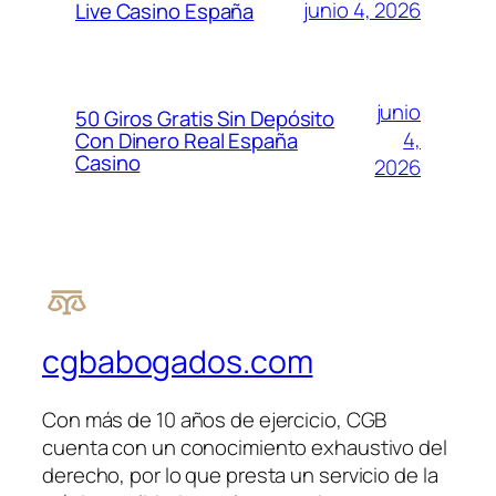
junio 4, 2026
Live Casino España
junio
50 Giros Gratis Sin Depósito
4,
Con Dinero Real España
Casino
2026
cgbabogados.com
Con más de 10 años de ejercicio, CGB
cuenta con un conocimiento exhaustivo del
derecho, por lo que presta un servicio de la