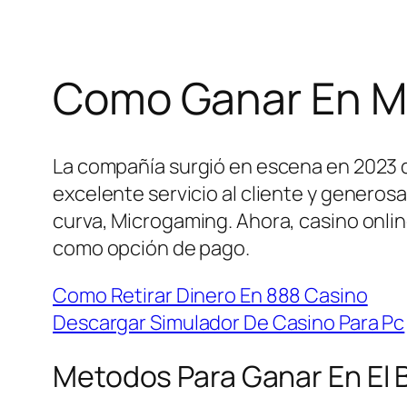
Como Ganar En M
La compañía surgió en escena en 2023 d
excelente servicio al cliente y generos
curva, Microgaming. Ahora, casino onlin
como opción de pago.
Como Retirar Dinero En 888 Casino
Descargar Simulador De Casino Para Pc
Metodos Para Ganar En El 