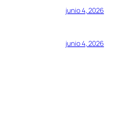
junio 4, 2026
junio 4, 2026