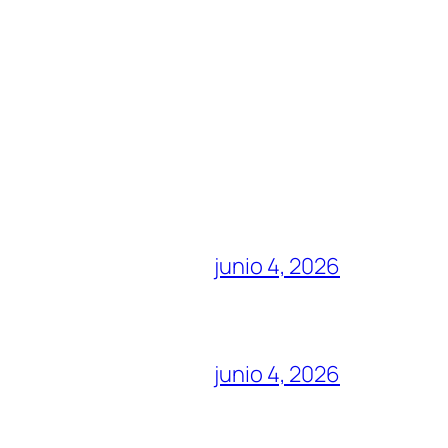
junio 4, 2026
junio 4, 2026