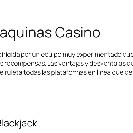
aquinas Casino
irigida por un equipo muy experimentado que 
as recompensas. Las ventajas y desventajas del
e ruleta todas las plataformas en línea que d
Blackjack