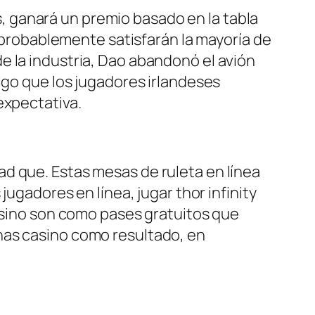
 ganará un premio basado en la tabla
s probablemente satisfarán la mayoría de
e la industria, Dao abandonó el avión
lgo que los jugadores irlandeses
expectativa.
d que. Estas mesas de ruleta en línea
jugadores en línea, jugar thor infinity
casino son como pases gratuitos que
nas casino como resultado, en