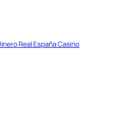
Dinero Real España Casino