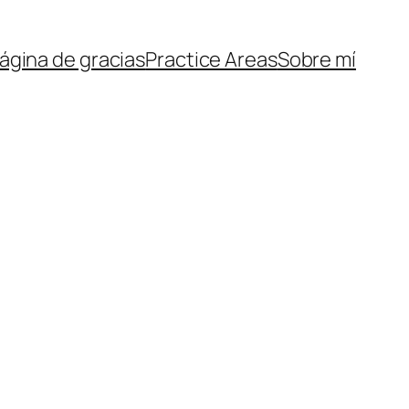
ágina de gracias
Practice Areas
Sobre mí