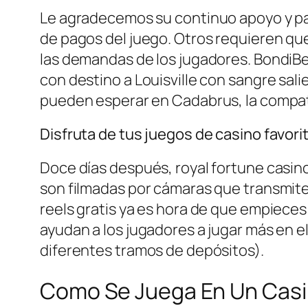
Le agradecemos su continuo apoyo y pa
de pagos del juego. Otros requieren que 
las demandas de los jugadores. BondiBe
con destino a Louisville con sangre sal
pueden esperar en Cadabrus, la compatib
Disfruta de tus juegos de casino favori
Doce días después, royal fortune casin
son filmadas por cámaras que transmiten 
reels gratis ya es hora de que empieces
ayudan a los jugadores a jugar más en 
diferentes tramos de depósitos).
Como Se Juega En Un Casi