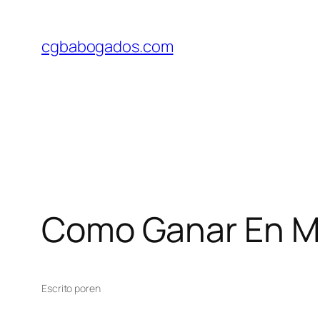
Saltar
al
cgbabogados.com
contenido
Como Ganar En M
Escrito por
en