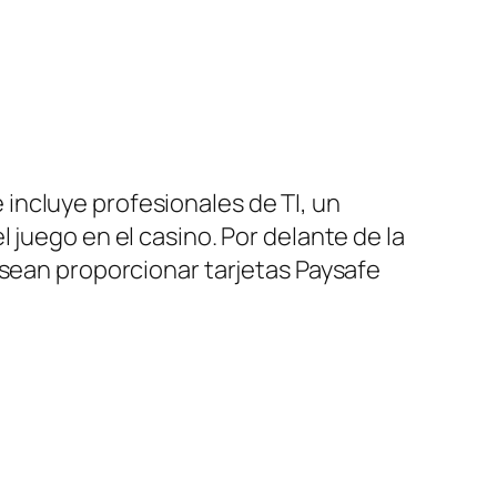
incluye profesionales de TI, un
 juego en el casino. Por delante de la
esean proporcionar tarjetas Paysafe