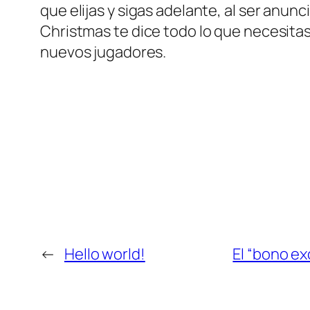
que elijas y sigas adelante, al ser anun
Christmas te dice todo lo que necesitas
nuevos jugadores.
←
Hello world!
El “bono ex