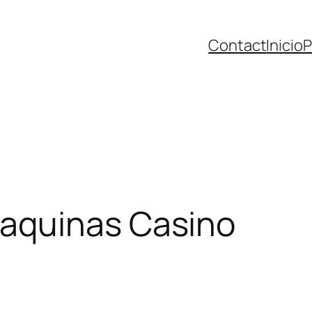
Contact
Inicio
P
aquinas Casino