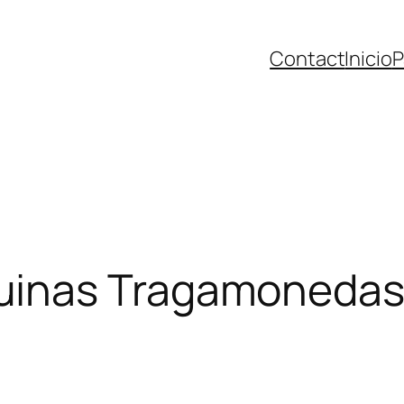
Contact
Inicio
P
uinas Tragamoneda