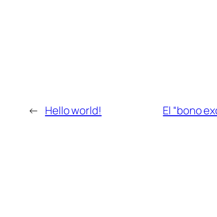
←
Hello world!
El “bono ex