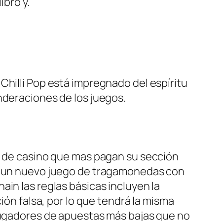
ibro y.
Chilli Pop está impregnado del espíritu
nderaciones de los juegos.
os de casino que mas pagan su sección
ar un nuevo juego de tragamonedas con
in las reglas básicas incluyen la
ión falsa, por lo que tendrá la misma
 jugadores de apuestas más bajas que no