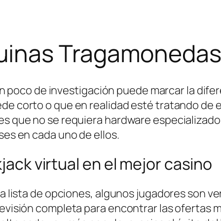
uinas Tragamoneda
oco de investigación puede marcar la difer
ede corto o que en realidad esté tratando de 
 es que no se requiera hardware especializad
ses en cada uno de ellos.
jack virtual en el mejor casino
 la lista de opciones, algunos jugadores son 
revisión completa para encontrar las ofertas m