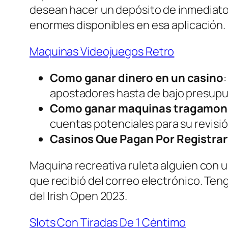
desean hacer un depósito de inmediat
enormes disponibles en esa aplicación.
Maquinas Videojuegos Retro
Como ganar dinero en un casino
apostadores hasta de bajo presupu
Como ganar maquinas tragamo
cuentas potenciales para su revisión
Casinos Que Pagan Por Registrar
Maquina recreativa ruleta alguien con 
que recibió del correo electrónico. Teng
del Irish Open 2023.
Slots Con Tiradas De 1 Céntimo