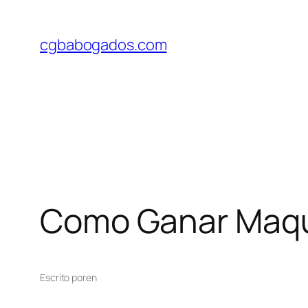
Saltar
al
cgbabogados.com
contenido
Como Ganar Maq
Escrito por
en