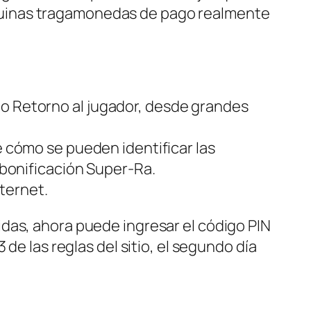
quinas tragamonedas de pago realmente
P o Retorno al jugador, desde grandes
e cómo se pueden identificar las
a bonificación Super-Ra.
nternet.
das, ahora puede ingresar el código PIN
de las reglas del sitio, el segundo día