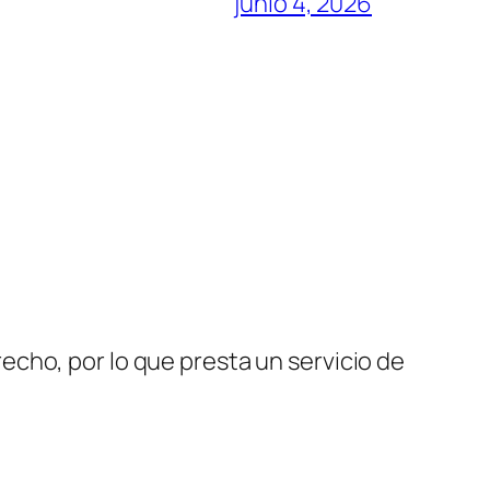
junio 4, 2026
cho, por lo que presta un servicio de