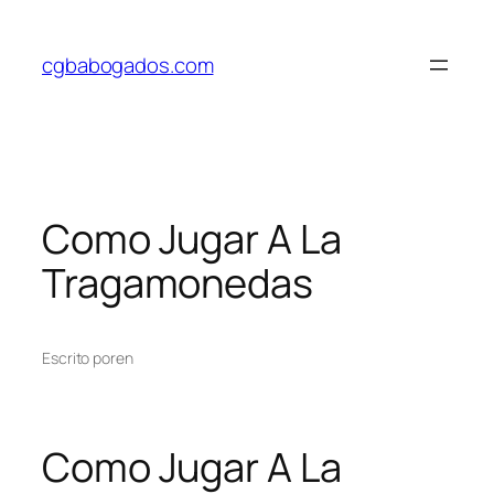
Saltar
al
cgbabogados.com
contenido
Como Jugar A La
Tragamonedas
Escrito por
en
Como Jugar A La