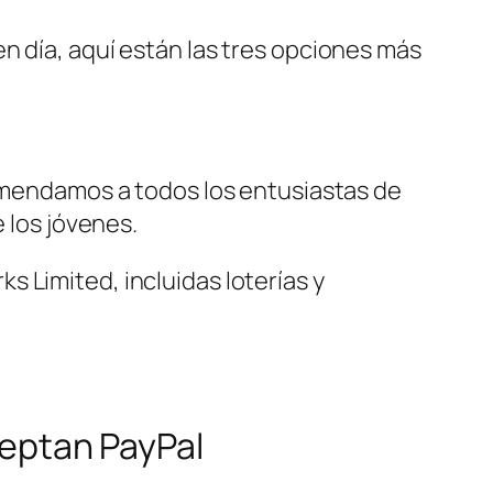
en día, aquí están las tres opciones más
comendamos a todos los entusiastas de
 los jóvenes.
s Limited, incluidas loterías y
eptan PayPal