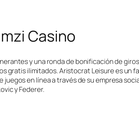
umzi Casino
nerantes y una ronda de bonificación de giros
iros gratis ilimitados. Aristocrat Leisure es 
 juegos en línea a través de su empresa socia
ovic y Federer.