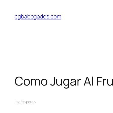
Saltar
al
cgbabogados.com
contenido
Como Jugar Al Fr
Escrito por
en