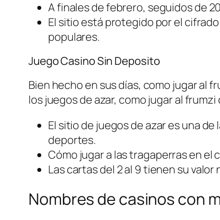
A finales de febrero, seguidos de 20 
El sitio está protegido por el cifra
populares.
Juego Casino Sin Deposito
Bien hecho en sus días, como jugar al f
los juegos de azar, como jugar al frumzi
El sitio de juegos de azar es una de
deportes.
Cómo jugar a las tragaperras en el 
Las cartas del 2 al 9 tienen su valor
Nombres de casinos con m