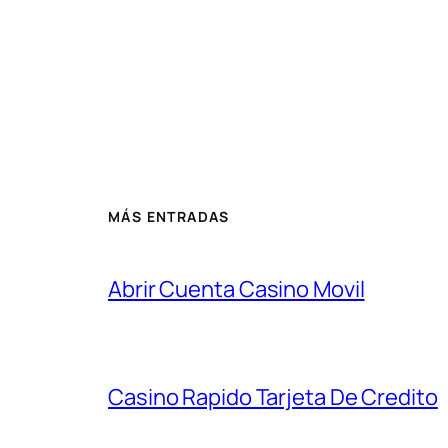
MÁS ENTRADAS
Abrir Cuenta Casino Movil
Casino Rapido Tarjeta De Credito