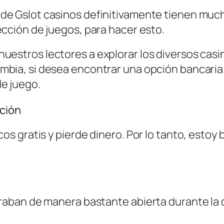
 de Gslot casinos definitivamente tienen muc
lección de juegos, para hacer esto.
uestros lectores a explorar los diversos cas
mbia, si desea encontrar una opción bancaria
e juego.
ación
s gratis y pierde dinero. Por lo tanto, estoy
peraban de manera bastante abierta durante l