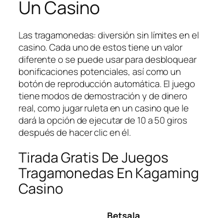
Un Casino
Las tragamonedas: diversión sin límites en el
casino. Cada uno de estos tiene un valor
diferente o se puede usar para desbloquear
bonificaciones potenciales, así como un
botón de reproducción automática. El juego
tiene modos de demostración y de dinero
real, como jugar ruleta en un casino que le
dará la opción de ejecutar de 10 a 50 giros
después de hacer clic en él.
Tirada Gratis De Juegos
Tragamonedas En Kagaming
Casino
Betsala