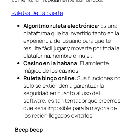
Ruletas De La Suerte
Algoritmo ruleta electrónica
: Es una
plataforma que ha invertido tanto en la
experiencia del usuario para que te
resulte fácil jugar y moverte por toda la
plataforma, hombre o mujer.
Casino en la habana
: El ambiente
mágico de los casinos.
Ruleta bingo online
: Sus funciones no
solo se extienden a garantizar la
seguridad en cuanto al uso del
software, es tan tentador que creemos
que sería imposible para la mayoría de
los recién llegados evitarlos.
Beep beep